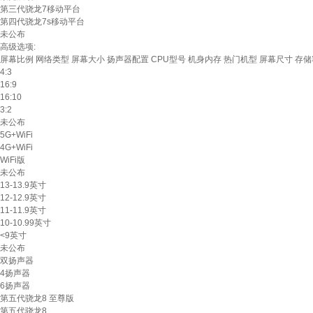
第三代骁龙7移动平台
第四代骁龙7s移动平台
未公布
高级选项:
屏幕比例
网络类型
屏幕大小
扬声器配置
CPU型号
机身内存
热门机型
屏幕尺寸
存储
4:3
16:9
16:10
3:2
未公布
5G+WiFi
4G+WiFi
WiFi版
未公布
13-13.9英寸
12-12.9英寸
11-11.9英寸
10-10.99英寸
<9英寸
未公布
双扬声器
4扬声器
6扬声器
第五代骁龙8 至尊版
第五代骁龙8