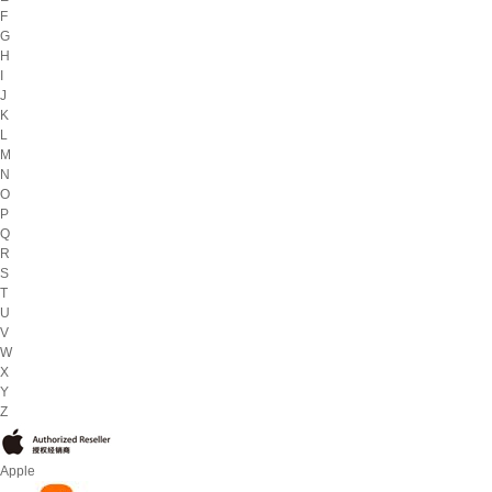
F
G
H
I
J
K
L
M
N
O
P
Q
R
S
T
U
V
W
X
Y
Z
Apple