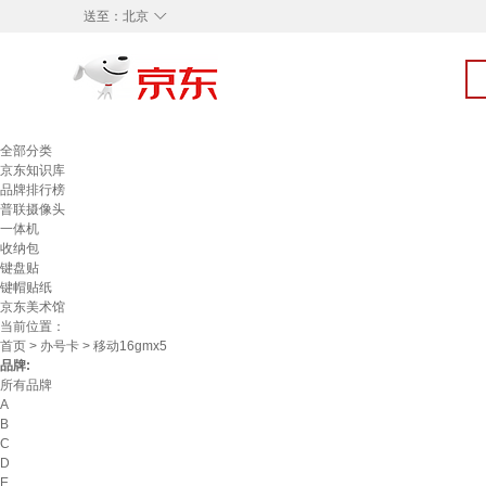
◇
送至：
北京
全部分类
京东知识库
品牌排行榜
普联摄像头
一体机
收纳包
键盘贴
键帽贴纸
京东美术馆
当前位置：
首页
>
办号卡
> 移动16gmx5
品牌:
所有品牌
A
B
C
D
E