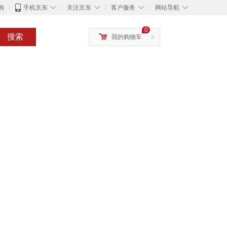
◇
◇
◇
◇
购
手机京东
关注京东
客户服务
网站导航
0
搜索
我的购物车
>