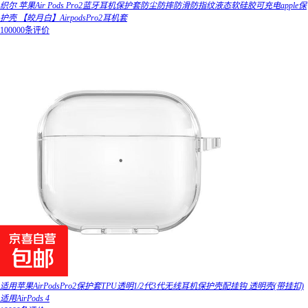
织尔 苹果Air Pods Pro2蓝牙耳机保护套防尘防摔防滑防指纹液态软硅胶可充电apple保
护壳 【皎月白】AirpodsPro2耳机套
100000条评价
适用苹果AirPodsPro2保护套TPU透明1/2代3代无线耳机保护壳配挂钩 透明壳(带挂扣)
适用AirPods 4