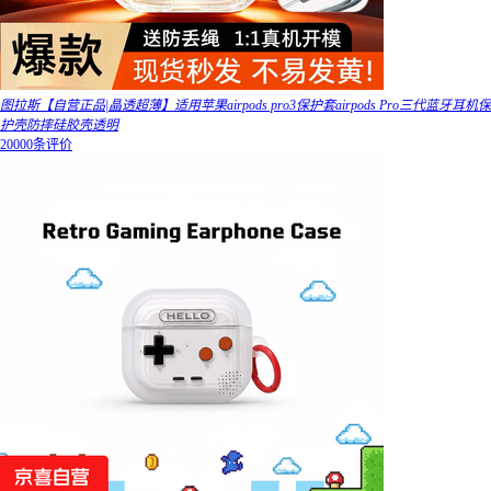
图拉斯【自营正品|晶透超薄】适用苹果airpods pro3保护套airpods Pro三代蓝牙耳机保
护壳防摔硅胶壳透明
20000条评价