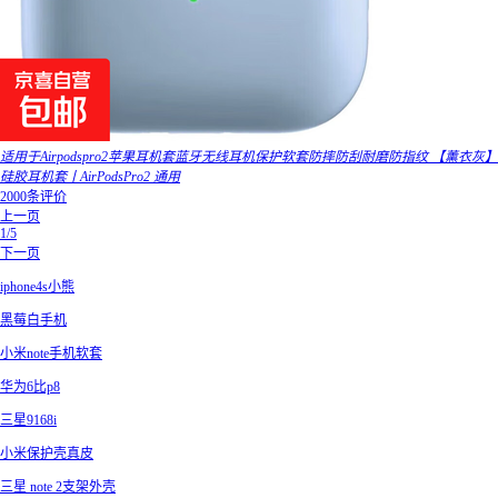
适用于Airpodspro2苹果耳机套蓝牙无线耳机保护软套防摔防刮耐磨防指纹 【薰衣灰】
硅胶耳机套丨AirPodsPro2 通用
2000条评价
上一页
1/5
下一页
iphone4s小熊
黑莓白手机
小米note手机软套
华为6比p8
三星9168i
小米保护壳真皮
三星 note 2支架外壳