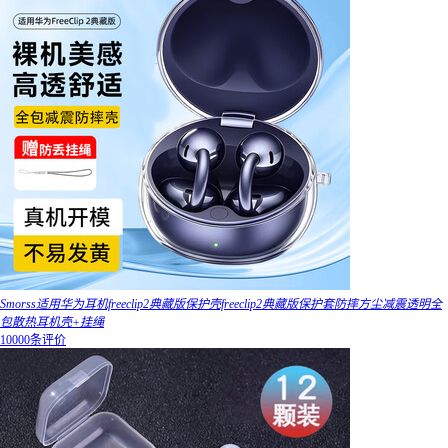
Smorss适用华为耳机freeclip2典藏版保护壳freeclip2典藏版保护套防摔方尘减震透明全
包散热耳机壳+挂绳
10000条评价