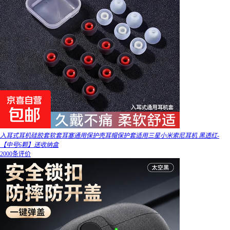
入耳式耳机硅胶套软套耳塞通用保护壳耳帽保护套适用三星小米索尼耳机 黑透红-
【中号6颗】送收纳盒
2000条评价