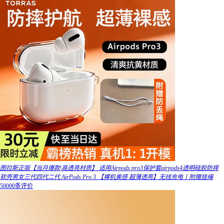
图拉斯正版【当月爆款|高透亮材质】 适用Airpods pro3保护套airpods4透明硅胶防摔
软壳男女三代四代二代 AirPods Pro 3 【裸机美感 超薄透亮】无线充电丨附赠挂绳
50000条评价