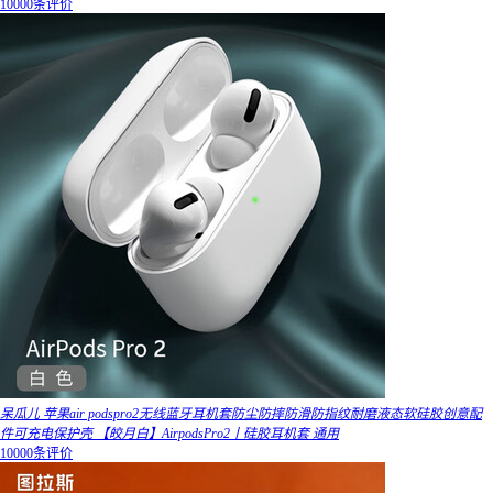
10000条评价
呆瓜儿 苹果air podspro2无线蓝牙耳机套防尘防摔防滑防指纹耐磨液态软硅胶创意配
件可充电保护壳 【皎月白】AirpodsPro2丨硅胶耳机套 通用
10000条评价