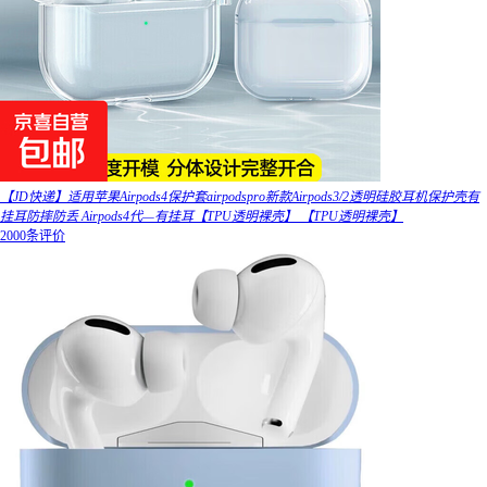
【JD快递】适用苹果Airpods4保护套airpodspro新款Airpods3/2透明硅胶耳机保护壳有
挂耳防摔防丢 Airpods4代—有挂耳【TPU透明裸壳】 【TPU透明裸壳】
2000条评价