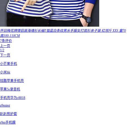
怀旧梅花牌情侣装海魂衫长袖T恤蓝白条纹男水手服女打底衫亲子装 红领斤 XXS 童70
高100-110CM
7条评价
上一页
1/2
下一页
小芒果手机
小米hk
炫酷苹果手机壳
苹果5s录音机
手机壳华为c8818
z9mimi
趴趴熊护套
r9m手机膜