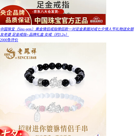
中国珠宝（Sino gem）黄金情侣戒指情侣款一对足金素圈对戒七夕情人节礼物送女朋
友老婆 足金戒指+品牌礼盒 女戒（约3.2g）
2000条评价