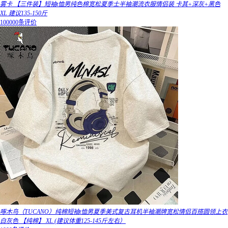
雾卡 【三件装】短袖t恤男纯色棉宽松夏季士半袖潮流衣服情侣装 卡其+深灰+黑色
XL 建议135-150斤
100000条评价
啄木鸟（TUCANO）纯棉短袖t恤男夏季美式复古耳机半袖潮牌宽松情侣百搭圆领上衣
白灰色 【纯棉】 XL (建议体重125-145斤左右）