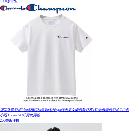
1000条评价
冠军涂鸦短袖T恤纯棉短袖男刺绣小logo纯色男女情侣款打底衫T恤男情侣短袖 T白色
小冠 L 120-140斤男女同款
20000条评价