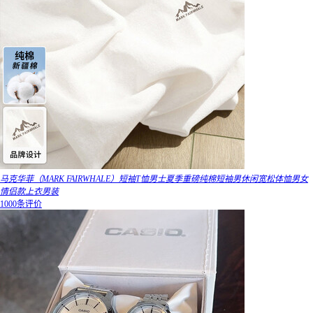
马克华菲（MARK FAIRWHALE）短袖T恤男士夏季重磅纯棉短袖男休闲宽松体恤男女
情侣款上衣男装
1000条评价