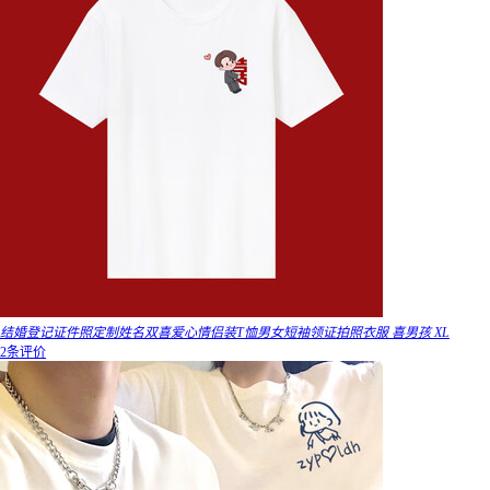
结婚登记证件照定制姓名双喜爱心情侣装T恤男女短袖领证拍照衣服 喜男孩 XL
2条评价