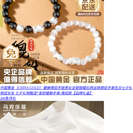
中国黄金（CHINA GOLD）貔貅情侣手链男女足银银曜石转运珠情侣手串生日七夕礼
物送女友 七夕礼物甄选*发财貔貅手串-情侣款【品牌礼盒】
200条评价