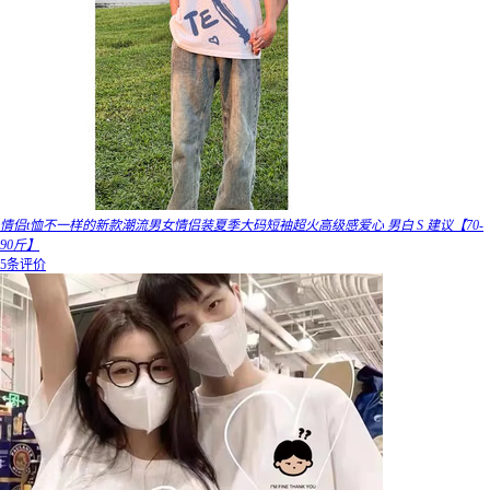
情侣t恤不一样的新款潮流男女情侣装夏季大码短袖超火高级感爱心 男白 S 建议【70-
90斤】
5条评价