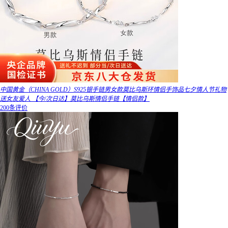
中国黄金（CHINA GOLD）S925银手链男女款莫比乌斯环情侣手饰品七夕情人节礼物
送女友爱人 【今/次日达】莫比乌斯情侣手链【情侣款】
200条评价