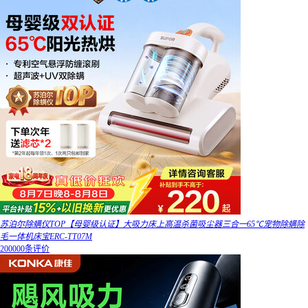
苏泊尔除螨仪TOP【母婴级认证】大吸力床上高温杀菌吸尘器三合一65℃宠物除螨除
毛一体机床宝ERC-TT07M
200000条评价