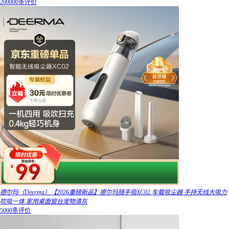
200000条评价
德尔玛（Deerma）【2026重磅新品】德尔玛随手吸XC02 车载吸尘器 手持无线大吸力
吹吸一体 家用桌面窗台宠物清灰
5000条评价