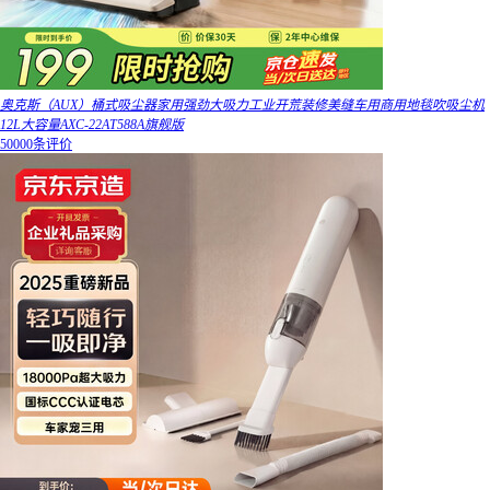
奥克斯（AUX）桶式吸尘器家用强劲大吸力工业开荒装修美缝车用商用地毯吹吸尘机
12L大容量AXC-22AT588A旗舰版
50000条评价