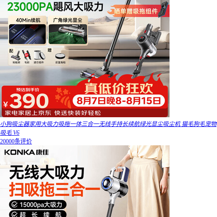
小狗吸尘器家用大吸力吸拖一体三合一无线手持长续航绿光显尘吸尘机 猫毛狗毛宠物
吸毛 V6
20000条评价