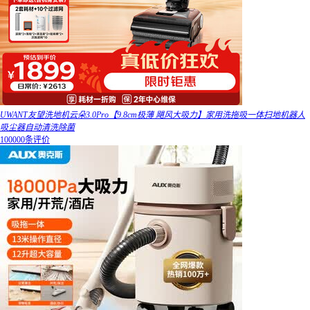
UWANT友望洗地机云朵3.0Pro【9.8cm极薄 飓风大吸力】家用洗拖吸一体扫地机器人
吸尘器自动清洗除菌
100000条评价