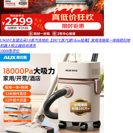
UWANT友望云朵3.0蒸汽洗地机【380℃蒸汽源9.8cm极薄】家用洗拖吸一体拖把扫地
机器人吸尘器自动清洗
10000条评价