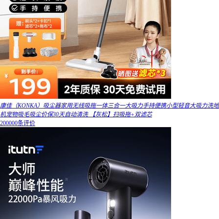
康佳（KONKA）吸尘器家用无线吸拖一体三合一大吸力手持便携小型轻音大吸力洗地
机宠物吸毛吸尘价保30天自动清洗 【灰松】扫吸拖+双滤芯
200000条评价