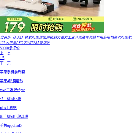
奥克斯（AUX）桶式吸尘器家用强劲大吸力工业开荒装修美缝车用商用地毯吹吸尘机
12L大容量AXC-22AT588A豪华版
50000条评价
上一页
1/5
下一页
苹果手机前后套
苹果4贴膜磨砂
vivo三嫂跟x5pro
s7手机钢化膜
plus手机贴
6s手机钢化玻璃膜
手机oppofind5