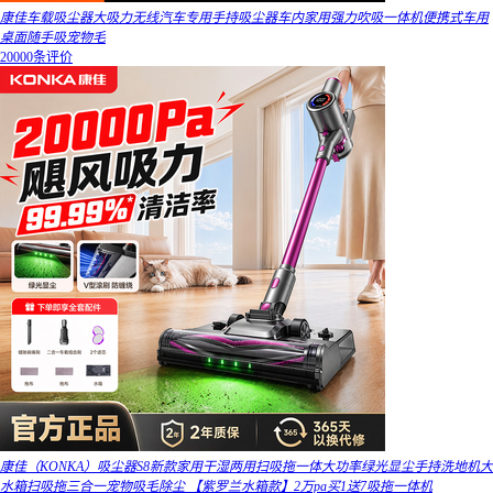
康佳车载吸尘器大吸力无线汽车专用手持吸尘器车内家用强力吹吸一体机便携式车用
桌面随手吸宠物毛
20000条评价
康佳（KONKA）吸尘器S8新款家用干湿两用扫吸拖一体大功率绿光显尘手持洗地机大
水箱扫吸拖三合一宠物吸毛除尘 【紫罗兰水箱款】2万pa买1送7吸拖一体机