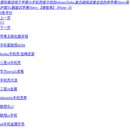
薏和善适用于苹果16手机壳插卡钱包iphone16plus复古磁吸皮套全包防摔苹果16pro保
护套5G翻盖式苹果16pro 【睿智黑】 iPhone_16
0条评价
上一页
1/1
下一页
苹果五刚化膜多钱
手机套联想a630t
6splus手机壳 挂绳支架
三星s6手机壳
华为nova2s发售
手机壳大显
三星s6金属
iphone6p手机壳男
联想乐s2
联想a3手机
p8手机金属外壳