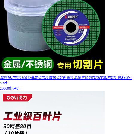
鑫鼎锐切割片100型角磨机切片磨光机砂轮锯片金属不锈钢双网超薄切割片 锋利绿片
50片
20000条评价