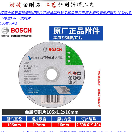
红骑士瓷砖美缝清缝切割片开缝神器砂轮工具角磨机专用金刚砂清缝机锯片 80型内孔
16厚度1.0mm美缝片
1000条评价