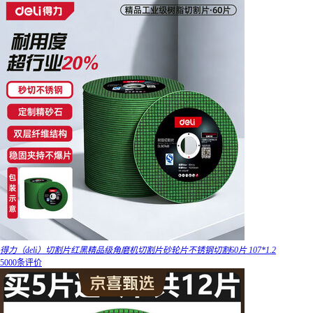
得力（deli）切割片红黑精品级角磨机切割片砂轮片不锈钢切割60片 107*1.2
5000条评价