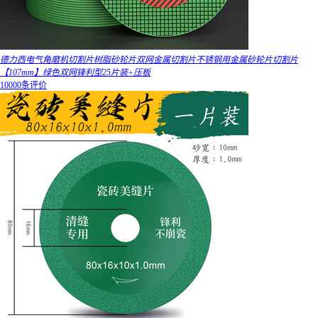
德力西电气角磨机切割片树脂砂轮片双网金属切割片不锈钢用金属砂轮片切割片
【107mm】绿色双网锋利型25片装+压板
10000条评价