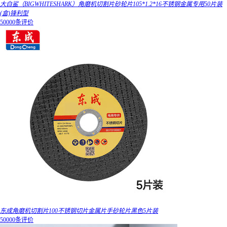
大白鲨（BIGWHITESHARK）角磨机切割片砂轮片105*1.2*16不锈钢金属专用50片装
(盒)锋利型
50000条评价
东成角磨机切割片100不锈钢切片金属片手砂轮片黑色5片装
50000条评价