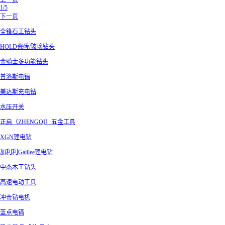
上一页
1/5
下一页
全锋石工钻头
HOLD瓷砖/玻璃钻头
金骑士多功能钻头
普洛斯电镐
美达斯充电钻
水压开关
正启（ZHENGQI）五金工具
XGN锂电钻
加利利Galilee锂电钻
中杰木工钻头
高速电动工具
冲击钻电机
蓝点电镐