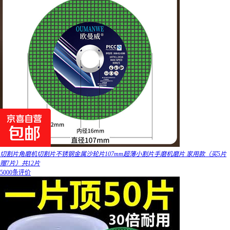
切割片角磨机切割片不锈钢金属沙轮片107mm超薄小割片手磨机磨片 家用款（买5片
赠7片）共12片
5000条评价