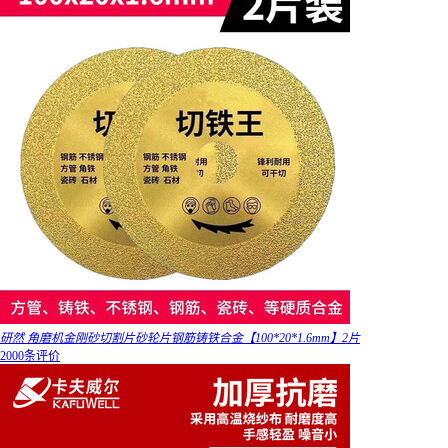
研然 角磨机金刚砂切割片砂轮片钢筋铸铁合金【100*20*1.6mm】2片
2000条评价