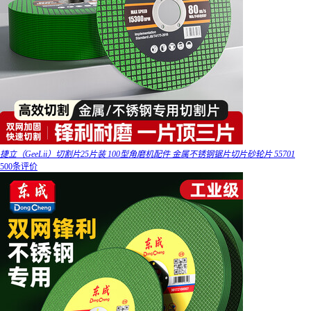
捷立（GeeLii）切割片25片装 100型角磨机配件 金属不锈钢锯片切片砂轮片 55701
500条评价