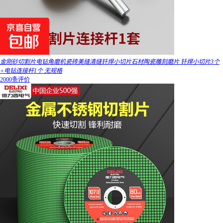
金刚砂切割片电钻角磨机瓷砖美缝清缝钎焊小切片石材陶瓷雕刻磨片 钎焊小切片3个
+电钻连接杆1个 无规格
2000条评价