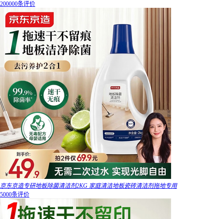
200000条评价
京东京造专研地板除菌清洁剂2KG 家庭清洁地板瓷砖清洁剂拖地专用
5000条评价