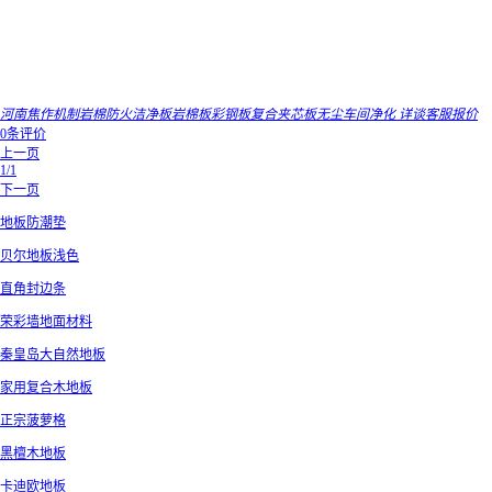
河南焦作机制岩棉防火洁净板岩棉板彩钢板复合夹芯板无尘车间净化 详谈客服报价
0条评价
上一页
1/1
下一页
地板防潮垫
贝尔地板浅色
直角封边条
荣彩墙地面材料
秦皇岛大自然地板
家用复合木地板
正宗菠萝格
黑檀木地板
卡迪欧地板