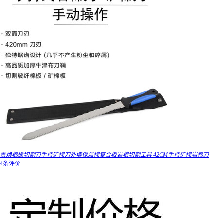
雷焕棉板切割刀手持矿棉刀外墙保温棉复合板岩棉切割工具 42CM手持矿棉岩棉刀
4条评价