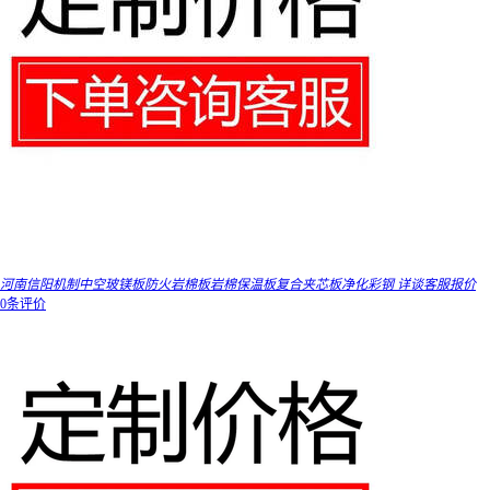
河南信阳机制中空玻镁板防火岩棉板岩棉保温板复合夹芯板净化彩钢 详谈客服报价
0条评价