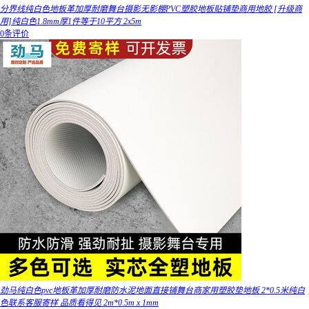
分界线纯白色地板革加厚耐磨舞台摄影无影棚PVC塑胶地板贴铺垫商用地胶 [升级商
用]纯白色1.8mm厚1件等于10平方 2x5m
0条评价
劲马纯白色pvc地板革加厚耐磨防水泥地面直接铺舞台商家用塑胶垫地板 2*0.5米纯白
色联系客服寄样 品质看得见 2m*0.5m x 1mm