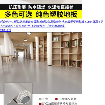
纯白色PVC塑胶地板革舞台摄影地板胶加厚耐磨防水商用展厅无影墙 1.2mm薄款 5平
方/2米宽*2.5米长 纯白色 多拍发整卷 【哑光面摄影】
19条评价