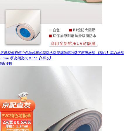
派普硕摄影棚白色地板革加厚防水防滑铺地面的垫子商用地毯 【纯白】实心地毯
1.8mm厚 防潮防火 0.5*2【1平方】
0条评价