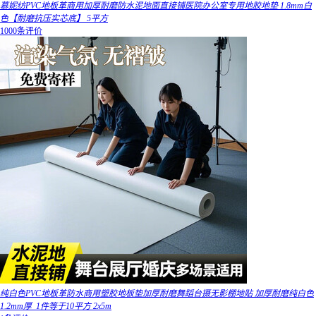
慕妮纺PVC地板革商用加厚耐磨防水泥地面直接铺医院办公室专用地胶地垫 1.8mm白
色【耐磨抗压实芯底】 5平方
1000条评价
纯白色PVC地板革防水商用塑胶地板垫加厚耐磨舞蹈台摄无影棚地贴 加厚耐磨纯白色
1.2mm厚_1件等于10平方 2x5m