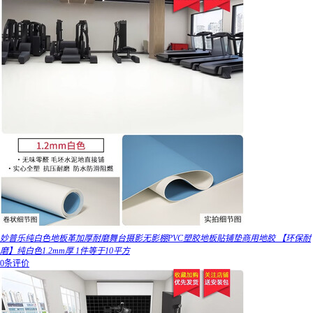
妙普乐纯白色地板革加厚耐磨舞台摄影无影棚PVC塑胶地板贴铺垫商用地胶 【环保耐
磨】纯白色1.2mm厚 1件等于10平方
0条评价