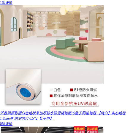
1条评价
派普硕摄影棚白色地板革加厚防水防滑铺地面的垫子脚垫地毯 【纯白】实心地毯
1.8mm厚 防潮防火 0.5*2【1平方】
0条评价