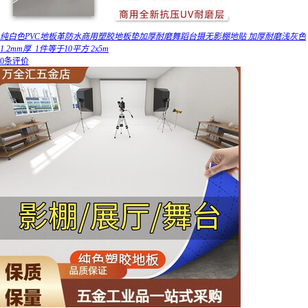
纯白色PVC地板革防水商用塑胶地板垫加厚耐磨舞蹈台摄无影棚地贴 加厚耐磨浅灰色
1.2mm厚_1件等于10平方 2x5m
0条评价