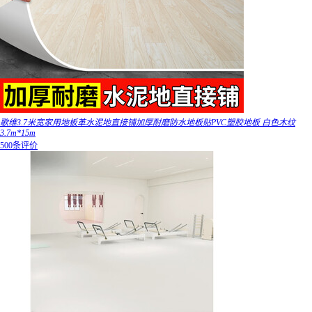
歌维3.7米宽家用地板革水泥地直接铺加厚耐磨防水地板贴PVC塑胶地板 白色木纹
3.7m*15m
500条评价