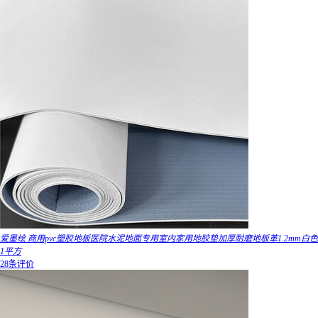
爱墨绘 商用pvc塑胶地板医院水泥地面专用室内家用地胶垫加厚耐磨地板革1.2mm白色
1平方
28条评价