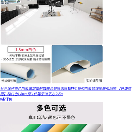
分界线纯白色地板革加厚耐磨舞台摄影无影棚PVC塑胶地板贴铺垫商用地胶 【升级商
用】纯白色1.8mm厚 1件等于10平方 2x5m
0条评价