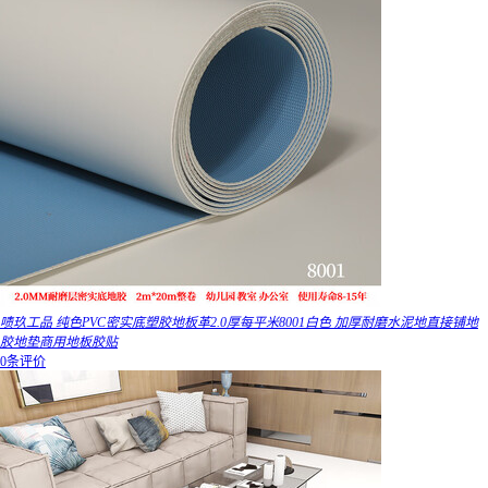
啧玖工品 纯色PVC密实底塑胶地板革2.0厚每平米8001白色 加厚耐磨水泥地直接铺地
胶地垫商用地板胶贴
0条评价