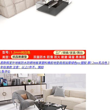
君默佩室外地板防水防晒地板革塑料橡胶地垫商用加厚绿色pvc塑胶 厚1.2mm乳白色 3
年标准款 注意：以上1件不，慎拍
1条评价