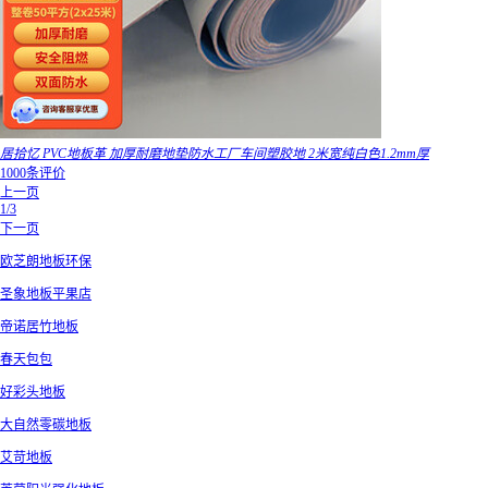
居拾忆 PVC地板革 加厚耐磨地垫防水工厂车间塑胶地 2米宽纯白色1.2mm厚
1000条评价
上一页
1/3
下一页
欧芝朗地板环保
圣象地板平果店
帝诺居竹地板
春天包包
好彩头地板
大自然零碳地板
艾苛地板