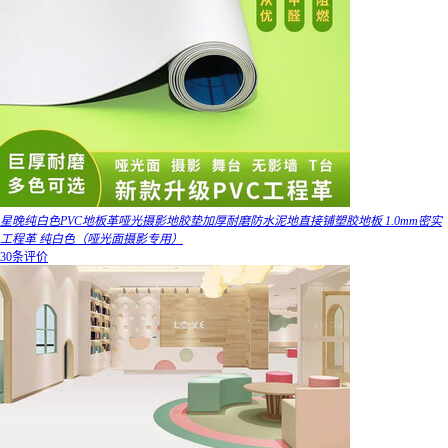
星晚纯白色PVC地板革哑光摄影地胶垫加厚耐磨防水泥地直接铺塑胶地板 1.0mm密实
工程革 纯白色（哑光面摄影专用）
30条评价