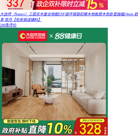
大自然（Nature）三层实木复合地板ENF级环保锁扣橡木地板原木色卧室独幅14mm 舒
享 揽月【包安装送辅料】
200条评价