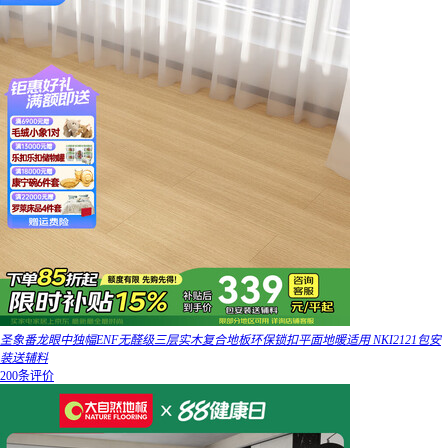
圣象番龙眼中独幅ENF无醛级三层实木复合地板环保锁扣平面地暖适用 NKI2121包安
装送辅料
200条评价