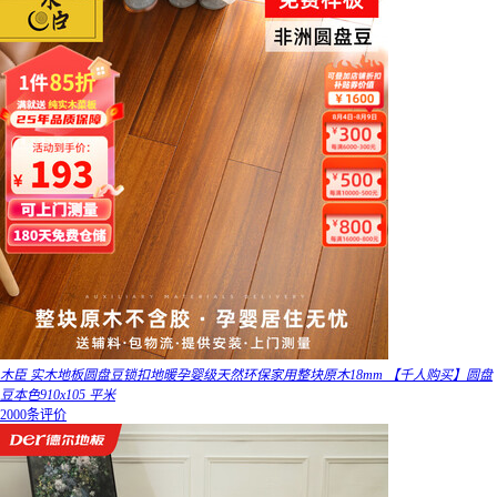
木臣 实木地板圆盘豆锁扣地暖孕婴级天然环保家用整块原木18mm 【千人购买】圆盘
豆本色910x105 平米
2000条评价