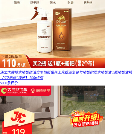
涤太太香樟木地板精油实木地板保养上光蜡液复合竹地板护理木地板油 1瓶地板油精
【买2瓶送1拖把】 500ml/瓶
5000条评价