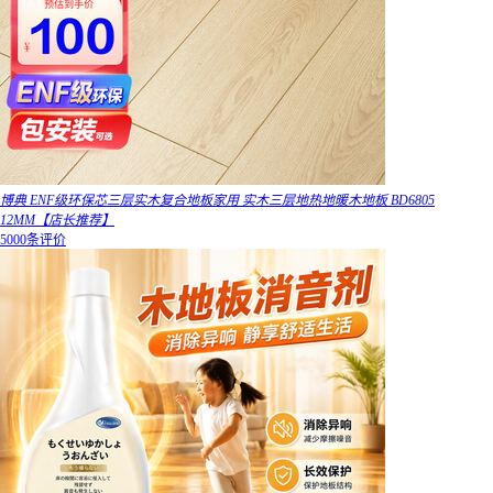
博典 ENF级环保芯三层实木复合地板家用 实木三层地热地暖木地板 BD6805
12MM【店长推荐】
5000条评价