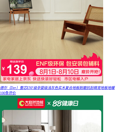
德尔（Der）整芯ENF级孕婴级浅灰色实木复合地板耐磨抗刮萌宠地板地暖
100条评价