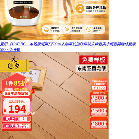
夏阳（XIAYANG）木地板消声剂500ml去响声油消除异响去噪音实木消音异响修复液
50000条评价