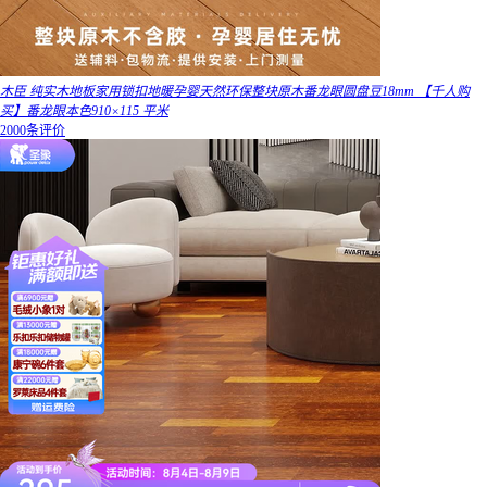
木臣 纯实木地板家用锁扣地暖孕婴天然环保整块原木番龙眼圆盘豆18mm 【千人购
买】番龙眼本色910×115 平米
2000条评价