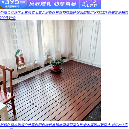
圣象金丝玛宝木三层实木复合地板卧室锁扣防潮环保耐磨家用 NKS5328包安装送辅料
200条评价
凯谛防腐木地板户外露台阳台地板自铺地面铺设室外改造木板地拼砖防水 长60cm*宽