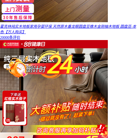
霍克林纯实木地板家用孕婴环保 天然原木番龙眼圆盘豆橡木金刚柚木地板 圆盘豆-本
色【万人购买】
20000条评价