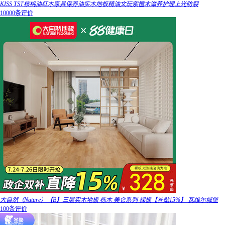
KISS TST核桃油红木家具保养油实木地板精油文玩紫檀木滋养护理上光防裂
10000条评价
大自然（Nature）【B】三层实木地板 栎木 美仑系列 裸板【补贴15%】 瓦维尔城堡
100条评价