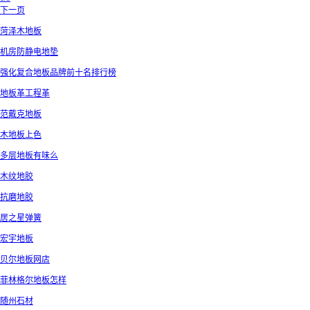
下一页
菏泽木地板
机房防静电地垫
强化复合地板品牌前十名排行榜
地板革工程革
范戴克地板
木地板上色
多层地板有味么
木纹地胶
抗磨地胶
居之星弹簧
宏宇地板
贝尔地板网店
菲林格尔地板怎样
随州石材