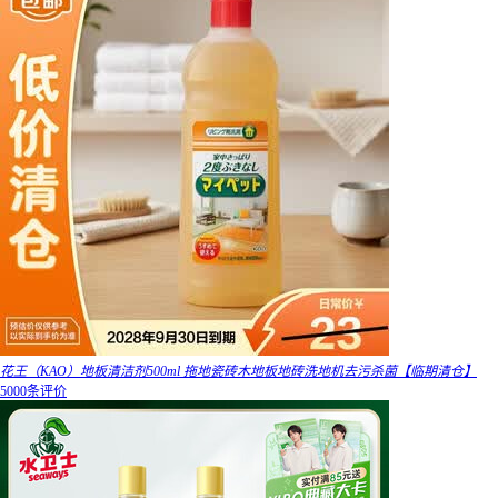
花王（KAO）地板清洁剂500ml 拖地瓷砖木地板地砖洗地机去污杀菌【临期清仓】
5000条评价