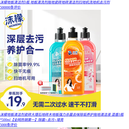
沫檬地板清洁剂3瓶 地板清洗剂拖地瓷砖地砖清洁剂扫地机洗地机去污剂
500000条评价
沫檬地板清洁剂瓷砖大理石地砖木地板强力杀菌去味除垢养护拖地清洁液 混香3瓶
*500ml【全网热销第一】除菌+去污+增亮
5000条评价