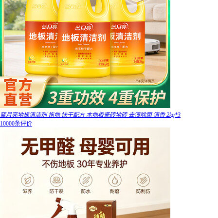
蓝月亮地板清洁剂 拖地 快干配方 木地板瓷砖地砖 去渍除菌 清香 2kg*3
10000条评价