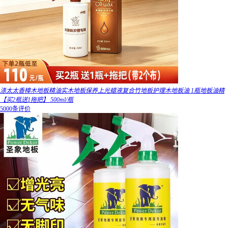
涤太太香樟木地板精油实木地板保养上光蜡液复合竹地板护理木地板油 1瓶地板油精
【买2瓶送1拖把】 500ml/瓶
5000条评价