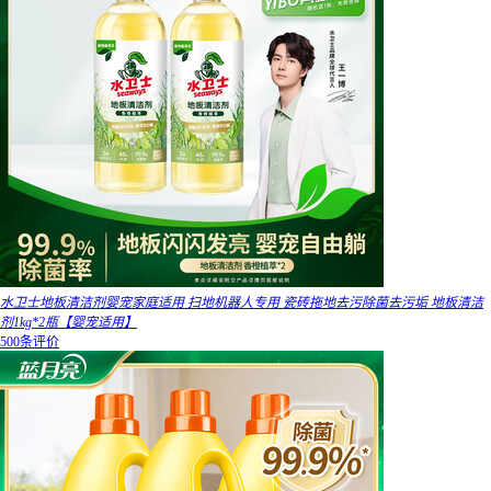
水卫士地板清洁剂婴宠家庭适用 扫地机器人专用 瓷砖拖地去污除菌去污垢 地板清洁
剂1kg*2瓶【婴宠适用】
500条评价