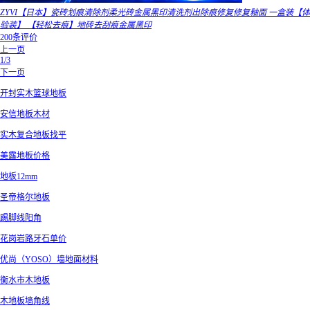
ZYVI【日本】瓷砖划痕清除剂柔光砖金属黑印清洗剂出除痕修复修复釉面 一盒装【体
验装】 【轻松去痕】地砖去刮痕金属黑印
200条评价
上一页
1/3
下一页
开封实木篮球地板
安信地板木材
实木复合地板找平
美露地板价格
地板12mm
圣帝格尔地板
踢脚线阳角
花岗岩路牙石单价
优尚（YOSO）墙地面材料
衡水市木地板
木地板墙角线