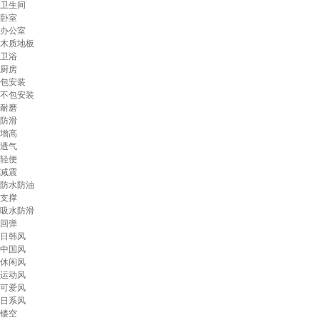
卫生间
卧室
办公室
木质地板
卫浴
厨房
包安装
不包安装
耐磨
防滑
增高
透气
轻便
减震
防水防油
支撑
吸水防滑
回弹
日韩风
中国风
休闲风
运动风
可爱风
日系风
镂空