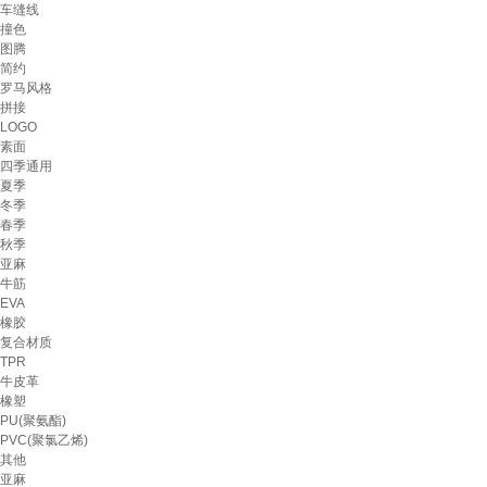
车缝线
撞色
图腾
简约
罗马风格
拼接
LOGO
素面
四季通用
夏季
冬季
春季
秋季
亚麻
牛筋
EVA
橡胶
复合材质
TPR
牛皮革
橡塑
PU(聚氨酯)
PVC(聚氯乙烯)
其他
亚麻