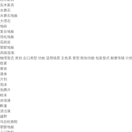
实木家具
水磨石
水磨石地板
大理石
地砖
复合地板
强化地板
花岗岩
塑胶地板
高级选项:
物理形态
类别
企口类型
功效
适用场景
主色系
香型
附加功能
包装形式
耐磨等级
计
喷雾
膏状
液体
片剂
泡沫
泡腾片
粉末
浓缩液
帐篷
清洁液
越野
马拉松跑鞋
塑胶地板