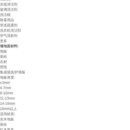
水垢清洁剂
玻璃清洁剂
洗洁精
除霉用品
管道疏通剂
洗衣机清洁剂
空气清新剂
更多
墙地面材料:
地板
瓷砖
石材
壁纸
集成墙面/护墙板
地板厚度:
≤3mm
4-7mm
8-10mm
11-13mm
14-18mm
18mm以上
适用材质:
实木地板
瓷砖
红木家具