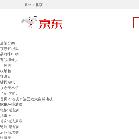
◇
送至：
北京
全部分类
京东知识库
品牌排行榜
普联摄像头
一体机
收纳包
键盘贴
键帽贴纸
京东美术馆
当前位置：
首页
>
地板
> 连云港大自然地板
家庭环境清洁:
地板清洁剂
消毒液
其它清洁用品
瓷砖清洁剂
油污清洁剂
洁厕灵