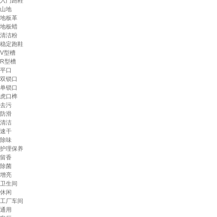
入门跑鞋
山地
地板革
地板蜡
清洁粉
稳定跑鞋
V型槽
R型槽
平口
双锁口
单锁口
虎口榫
去污
防滑
清洁
速干
除味
护理保养
留香
除菌
增亮
卫生间
休闲
工厂车间
通用