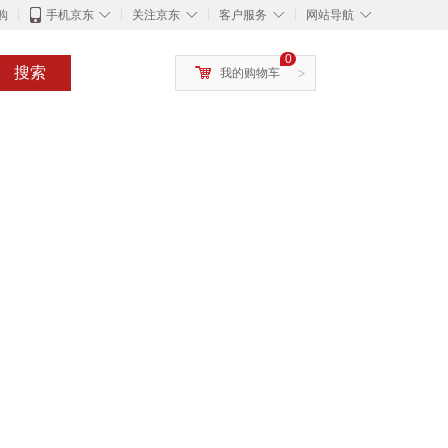
◇
◇
◇
◇
购
手机京东
关注京东
客户服务
网站导航
0
搜索
我的购物车
>