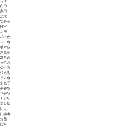
客厅
商用
家用
居家
实验室
卧室
厨房
胡桃色
灰白色
柚木色
深色系
灰色系
黄色系
棕色系
浅色系
原木色
多色系
果香型
花香型
无香型
清香型
防火
防静电
抗菌
防水