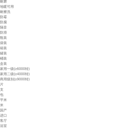
耐磨
地暖可用
耐擦洗
防霉
防腐
隔音
防滑
瓶装
袋装
箱装
罐装
桶装
盒装
家用一级(≥6000转)
家用二级(≥4000转)
商用级别(≥9000转)
片
支
包
平米
米
国产
进口
客厅
浴室