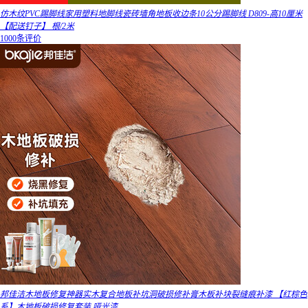
仿木纹PVC踢脚线家用塑料地脚线瓷砖墙角地板收边条10公分踢脚线 D809-高10厘米
【配送钉子】 根/2米
1000条评价
邦佳洁木地板修复神器实木复合地板补坑洞破损修补膏木板补块裂缝痕补漆 【红棕色
系】木地板破损修复套装 哑光漆