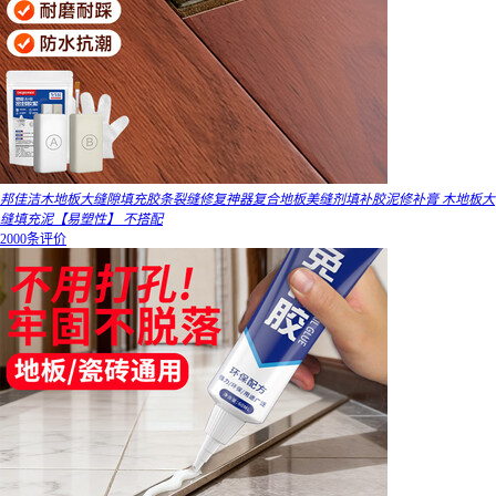
邦佳洁木地板大缝隙填充胶条裂缝修复神器复合地板美缝剂填补胶泥修补膏 木地板大
缝填充泥【易塑性】 不搭配
2000条评价