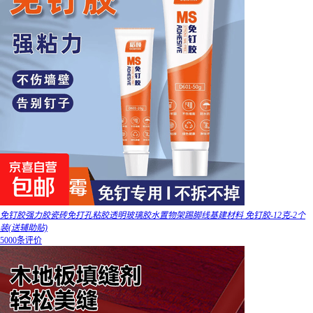
免钉胶强力胶瓷砖免打孔粘胶透明玻璃胶水置物架踢脚线基建材料 免钉胶-12克-2个
装(送辅助贴)
5000条评价