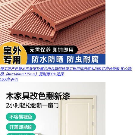
慢工匠户外塑木地板室外露台阳台庭院栈道工程自拼防腐木地板共挤长条板 实心款/
根（4m*140mm*25mm）更耐用90%选择
1000条评价