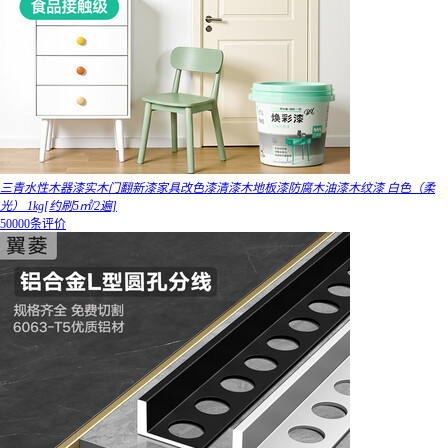
三青水性木器漆实木门翻新漆家具改色漆清漆木地板漆防腐木油漆木纹漆 白色（柔
光） 1kg[约刷5㎡/2遍]
50000条评价