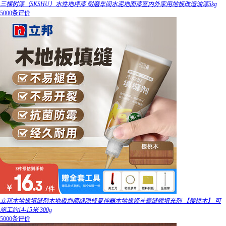
三棵树漆（SKSHU）水性地坪漆 耐磨车间水泥地面漆室内外家用地板改造油漆5kg
5000条评价
立邦木地板填缝剂木地板划痕缝隙修复神器木地板修补膏缝隙填充剂 【樱桃木】 可
施工约14-15米 300g
5000条评价