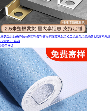
翼菱铝合金瓷砖收边条l型地砖地板分割线直角封边收口金属包边装饰条 8厘圆孔分线
古铜金 2.5米/根
100条评价