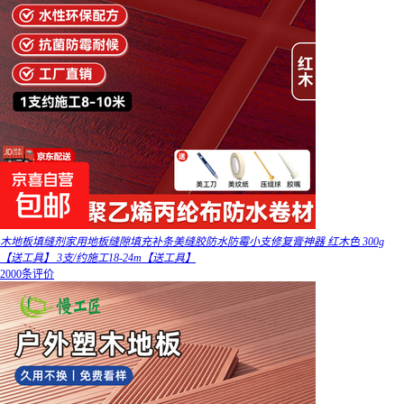
木地板填缝剂家用地板缝隙填充补条美缝胶防水防霉小支修复膏神器 红木色 300g
【送工具】 3支/约施工18-24m【送工具】
2000条评价