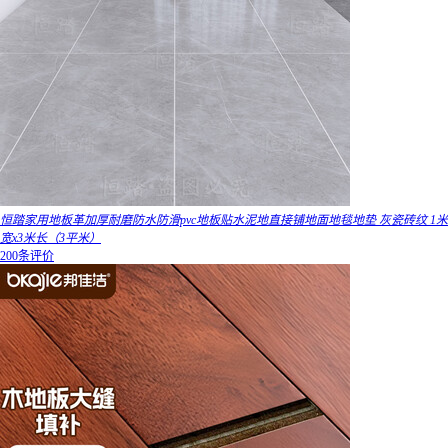
恒踏家用地板革加厚耐磨防水防滑pvc地板贴水泥地直接铺地面地毯地垫 灰瓷砖纹 1米
宽x3米长（3平米）
200条评价