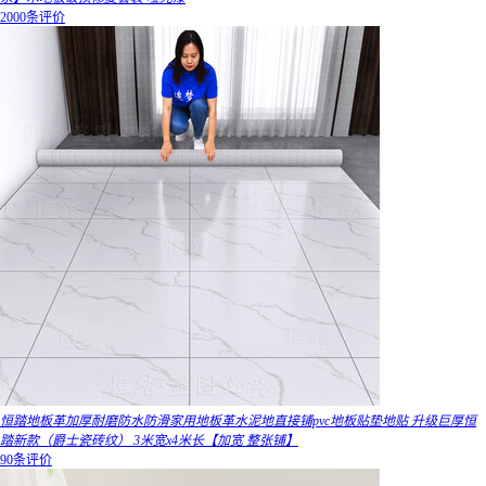
2000条评价
恒踏地板革加厚耐磨防水防滑家用地板革水泥地直接铺pvc地板贴垫地贴 升级巨厚恒
踏新款（爵士瓷砖纹） 3米宽x4米长【加宽 整张铺】
90条评价