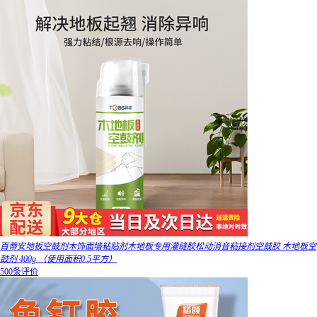
百蒂安地板空鼓剂木饰面墙粘贴剂木地板专用灌缝胶松动消音粘接剂空鼓胶 木地板空
鼓剂 400g （使用面积0.5平方）
500条评价