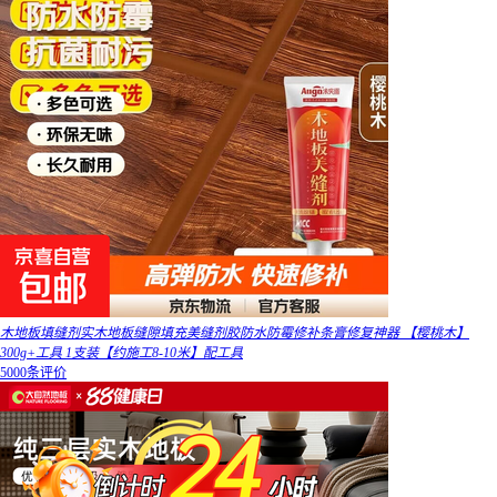
木地板填缝剂实木地板缝隙填充美缝剂胶防水防霉修补条膏修复神器 【樱桃木】
300g+工具 1支装【约施工8-10米】配工具
5000条评价