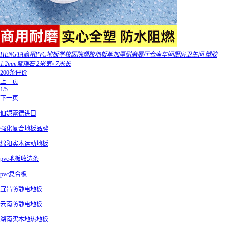
HENGTA商用PVC地板学校医院塑胶地板革加厚耐磨展厅仓库车间厨房卫生间 塑胶
1.2mm蓝理石 2米宽×7米长
200条评价
上一页
1/5
下一页
仙妮蕾德进口
强化复合地板品牌
绵阳实木运动地板
pvc地板收边条
pvc复合板
宜昌防静电地板
云南防静电地板
湖南实木地热地板