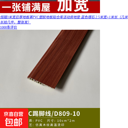
恒踏3米宽巨厚地板革PVC塑胶地板贴仓库活动房地垫 蓝色理石 2.5米宽×1米长（几米
长拍几件，整张发）
1000条评价