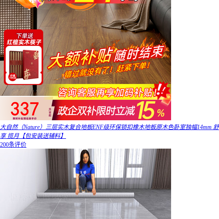
大自然（Nature）三层实木复合地板ENF级环保锁扣橡木地板原木色卧室独幅14mm 舒
享 揽月【包安装送辅料】
200条评价