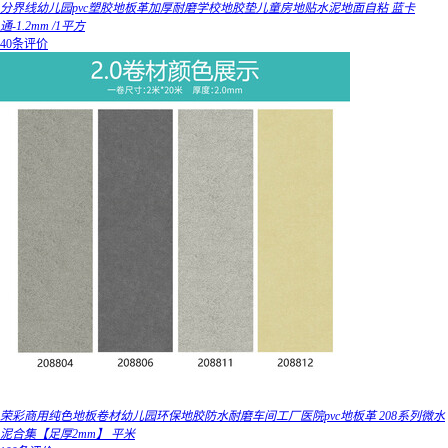
分界线幼儿园pvc塑胶地板革加厚耐磨学校地胶垫儿童房地贴水泥地面自粘 蓝卡
通-1.2mm /1平方
40条评价
荣彩商用纯色地板卷材幼儿园环保地胶防水耐磨车间工厂医院pvc地板革 208系列微水
泥合集【足厚2mm】 平米