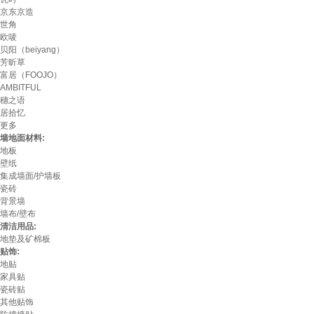
京东京造
世角
欧唛
贝阳（beiyang）
芳昕草
富居（FOOJO）
AMBITFUL
穗之语
居拾忆
更多
墙地面材料:
地板
壁纸
集成墙面/护墙板
瓷砖
背景墙
墙布/壁布
清洁用品:
地垫及矿棉板
贴饰:
地贴
家具贴
瓷砖贴
其他贴饰