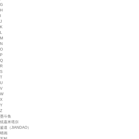
G
H
I
J
K
L
M
N
O
P
Q
R
S
T
U
V
W
X
Y
Z
墨斗鱼
炫嘉米塔尔
鉴道（JIANDAO）
晴画
瓦时