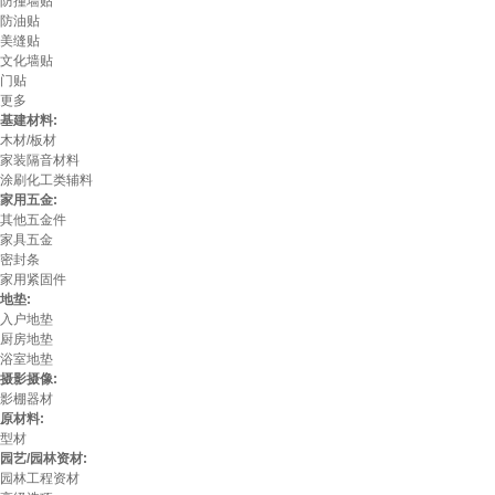
防撞墙贴
防油贴
美缝贴
文化墙贴
门贴
更多
基建材料:
木材/板材
家装隔音材料
涂刷化工类辅料
家用五金:
其他五金件
家具五金
密封条
家用紧固件
地垫:
入户地垫
厨房地垫
浴室地垫
摄影摄像:
影棚器材
原材料:
型材
园艺/园林资材:
园林工程资材