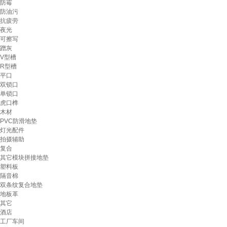
防霉
防油污
抗疲劳
夜光
可擦写
蹭灰
V型槽
R型槽
平口
双锁口
单锁口
虎口榫
木材
PVC防滑地垫
灯光配件
拍摄辅助
复合
其它模块拼接地垫
塑料板
隔音棉
双条纹复合地垫
地板革
其它
酒店
工厂车间