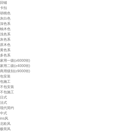
回铺
卡扣
胡桃色
灰白色
深色系
柚木色
浅色系
灰色系
原木色
黄色系
多色系
家用一级(≥6000转)
家用二级(≥4000转)
商用级别(≥9000转)
包安装
包施工
不包安装
不包施工
日式
法式
现代简约
中式
ins风
北欧风
极简风