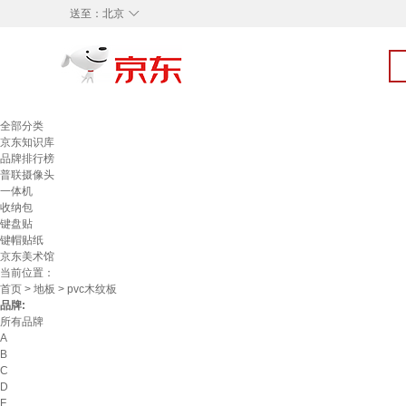
◇
送至：
北京
全部分类
京东知识库
品牌排行榜
普联摄像头
一体机
收纳包
键盘贴
键帽贴纸
京东美术馆
当前位置：
首页
>
地板
> pvc木纹板
品牌:
所有品牌
A
B
C
D
F