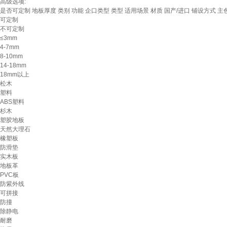
高级选项:
是否可定制
地板厚度
类别
功能
企口类型
类型
适用场景
材质
国产/进口
铺设方式
主
可定制
不可定制
≤3mm
4-7mm
8-10mm
14-18mm
18mm以上
松木
塑料
ABS塑料
杉木
塑胶地板
天然大理石
橡塑板
防滑垫
实木板
地板革
PVC板
防紫外线
可拼接
防撞
除静电
耐磨