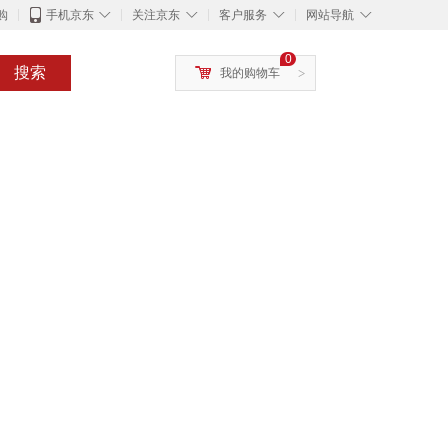
◇
◇
◇
◇
购
手机京东
关注京东
客户服务
网站导航
0
搜索
我的购物车
>