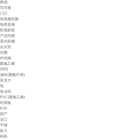
商场
写字楼
门口
短视频拍摄
电商直播
影视剧组
产品拍摄
室内影棚
会议室
丝圈
锌包铜
聚氯乙烯
IXPE
涤纶(聚酯纤维)
亚克力
纸
珠光纸
PVC(聚氯乙烯)
铝塑板
EVA
国产
进口
平铺
嵌入
粘贴