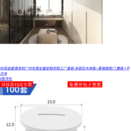
科至途香港深圳广州东莞全屋定制衣柜工厂直销 多层实木夹板+爱格板柜门 整装 1平
方米
0条评价