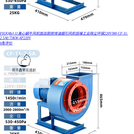
FHJQBcf-11离心蜗牛风机饭店厨房排油烟引风机低噪工业除尘环保220V380 CF-11-
2.5A0.75KW-4P220V
0条评价