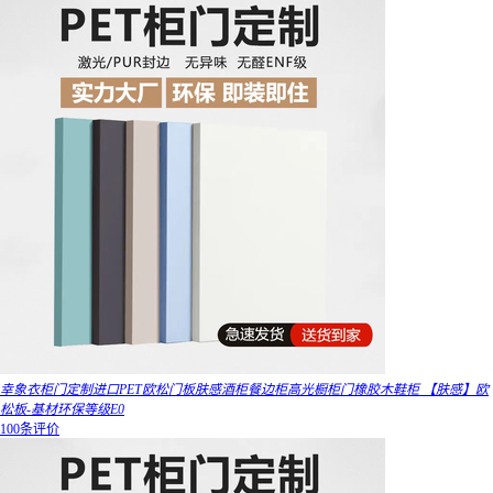
幸象衣柜门定制进口PET欧松门板肤感酒柜餐边柜高光橱柜门橡胶木鞋柜 【肤感】欧
松板-基材环保等级E0
100条评价