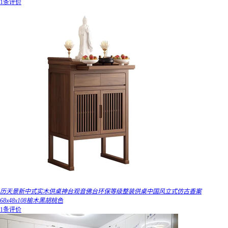
1条评价
历天景新中式实木供桌神台观音佛台环保等级整装供桌中国风立式仿古香案
68x48x108榆木黑胡桃色
1条评价