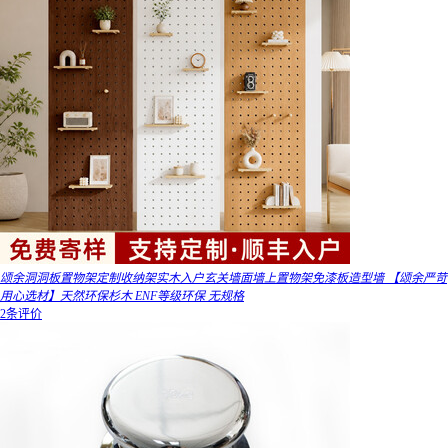
颂余洞洞板置物架定制收纳架实木入户玄关墙面墙上置物架免漆板造型墙 【颂余严苛
用心选材】天然环保杉木 ENF等级环保 无规格
2条评价