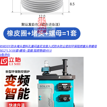
RSRDDY防水堵头塑料孔塞闷盖尼龙旋入式防水防尘密封环保阻燃塞头带螺母
M12*1.5(100套)螺母+垫圈 阻燃等级94V-0
0条评价