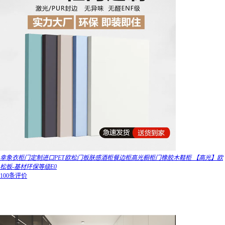
幸象衣柜门定制进口PET欧松门板肤感酒柜餐边柜高光橱柜门橡胶木鞋柜 【高光】欧
松板-基材环保等级E0
100条评价