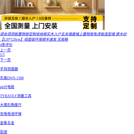
颂余洞洞板置物架定制收纳架实木入户玄关墙面墙上置物架免漆板造型墙 原木纹
【120*120cm】母婴级环保顺丰速发 无规格
4条评价
上一页
1/3
下一页
手持测速器
东美DWS-1500
ph计电极
TYBAOLY测量工具
大理石角度尺
充电电池环保
金泰五金
宏迪