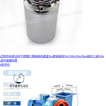
迈恻亦标准法码不锈钢F2等级砝码套盒1kg套装砝码50g2500g10kg20kg砝码 F2级100g
送环保塑料筒
6条评价