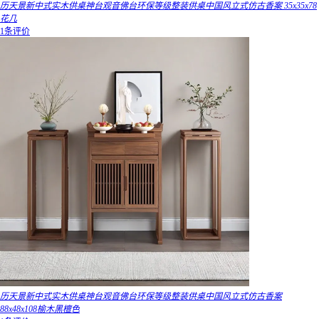
历天景新中式实木供桌神台观音佛台环保等级整装供桌中国风立式仿古香案 35x35x78
花几
1条评价
历天景新中式实木供桌神台观音佛台环保等级整装供桌中国风立式仿古香案
88x48x108榆木黑檀色