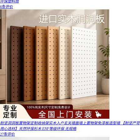
环保塑料筒
6条评价
耐坚洞洞板置物架定制收纳架实木入户玄关墙面墙上置物架免漆板造型墙 【耐坚严苛
用心选材】天然环保杉木 ENF等级环保 无规格
27条评价