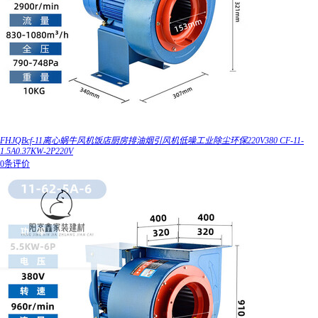
FHJQBcf-11离心蜗牛风机饭店厨房排油烟引风机低噪工业除尘环保220V380 CF-11-
1.5A0.37KW-2P220V
0条评价