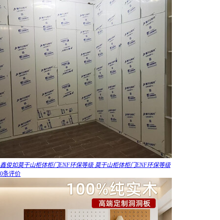
鑫俊如莫干山柜体柜门ENF环保等级 莫干山柜体柜门ENF环保等级
0条评价