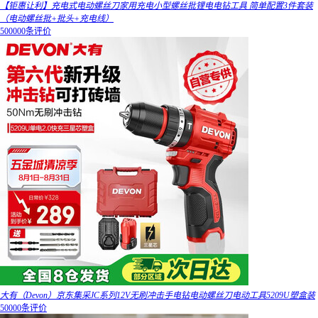
【钜惠让利】充电式电动螺丝刀家用充电小型螺丝批锂电电钻工具 简单配置3件套装
（电动螺丝批+批头+充电线）
500000条评价
大有（Devon）京东集采JC系列12V无刷冲击手电钻电动螺丝刀电动工具5209U塑盒装
50000条评价