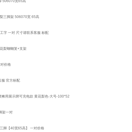
06070宽65高
架 506070宽 65高
工字 一对 尺寸请联系客服 标配
花梨蝈蝈笼+支架
一对价格
客服 官方标配
用展示牌可充电款 黄花梨色-大号-100*52
脚架一对
脚【40宽65高】 一对价格