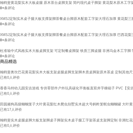
翰鸥斐黄花梨实木大板桌腿 原木茶台桌脚支架 简约现代桌子脚架 黄花梨木原木工字架一对高
0+
条评论
XMSJ定制实木桌子腿大板支撑架脚茶餐桌台脚原木配套工字架大理石加厚 黄花梨三
0+
条评论
XMSJ定制实木桌子腿大板支撑架脚茶餐桌台脚原木配套工字架大理石加厚 巴西花梨
0+
条评论
杜准瑜中式风格实木大板桌脚支架 可定制餐桌脚架 铁质三脚桌腿 非洲乌金木工字脚 50
0+
条评论
商品精选
翰鸥斐奥坎巴花黄花梨实木大板支架桌腿桌脚支架脚木质桌脚架原木茶桌 定制其他
已有
0
人评价
香香马特幼儿园安吉游戏 专供零部件户外玩具碳化平衡板直双井字梯箱子 PVC【安吉箱40
已有
0
人评价
田园顽狗高级蝈蝈笼子大叶黄花梨红木爬虫别墅实木超大号蚂蚱笼螟虫蝈蝈罐 大叶黄
已有
17
人评价
翰鸥斐实木桌腿桌脚大板支架脚桌子脚架实木桌子腿工字架茶桌支架脚定制 非洲红花梨工字脚
已有
0
人评价