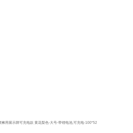
用展示牌可充电款 黄花梨色-大号-带锂电池,可充电-100*52