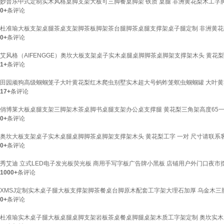
妙普乐中式定制实木风格桌脚支架大板可三脚餐桌脚架 铁质 桌腿 非洲黄花梨木工字脚 5
0+
条评论
杜准瑜大板支架桌腿茶桌支架脚茶板脚架茶台腿脚茶桌腿支撑架桌子腿定制 非洲黄花梨三脚
0+
条评论
艾风格（AIFENGGE）奥坎大板支架桌子实木桌腿桌脚脚茶桌脚架支撑架木头 黄花梨
1+
条评论
田园顽狗高级蝈蝈笼子大叶黄花梨红木爬虫别墅实木超大号蚂蚱笼螟虫蝈蝈罐 大叶黄
17+
条评论
俏博莱大板桌腿支架三脚架木茶桌脚书桌腿支架办公桌支撑腿 黄花梨三角架高度65
0+
条评论
奥坎大板支架桌子实木桌腿桌脚脚茶桌脚架支撑架木头 黄花梨工字 一对 尺寸请联系
0+
条评论
秀艾迪 立式LED电子发光板荧光板 商用手写字板广告牌小黑板 店铺用户外门口夜市摆摊
1000+
条评论
XMSJ定制实木桌子腿大板支撑架脚茶餐桌台脚原木配套工字架大理石加厚 乌金木三
0+
条评论
杜准瑜实木桌子腿大板桌腿桌脚支架岩板茶桌餐桌脚腿桌架木质工字架定制 奥坎实木三