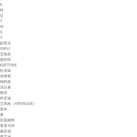
K
M
Q
T
W
X
Y
妙普乐
XMSJ
艾格辰
惠利得
IGIFTFIRE
杜准瑜
俏博莱
翰鸥斐
温以嘉
稳东
科至途
艾风格（AIFENGGE）
晨斧
奥
田园顽狗
香香马特
扬笙福
秀艾迪