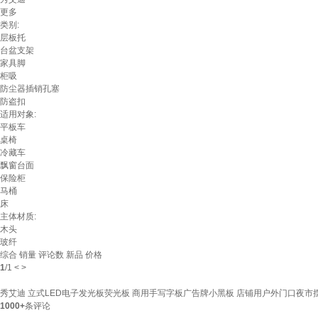
更多
类别:
层板托
台盆支架
家具脚
柜吸
防尘器插销孔塞
防盗扣
适用对象:
平板车
桌椅
冷藏车
飘窗台面
保险柜
马桶
床
主体材质:
木头
玻纤
综合
销量
评论数
新品
价格
1
/
1
<
>
秀艾迪 立式LED电子发光板荧光板 商用手写字板广告牌小黑板 店铺用户外门口夜市摆摊
1000+
条评论