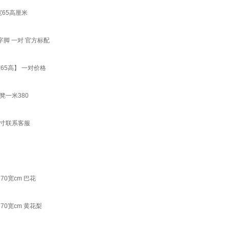
65高厘米
字脚 一对 官方标配
65高】 一对价格
一米380
尺寸联系客服
0宽cm 巴花
0宽cm 黄花梨