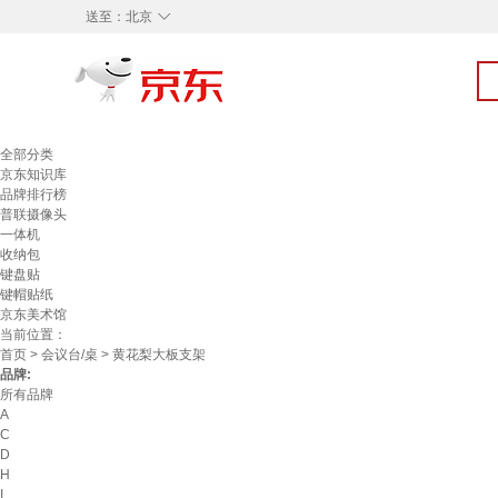
◇
送至：
北京
全部分类
京东知识库
品牌排行榜
普联摄像头
一体机
收纳包
键盘贴
键帽贴纸
京东美术馆
当前位置：
首页
>
会议台/桌
> 黄花梨大板支架
品牌:
所有品牌
A
C
D
H
I