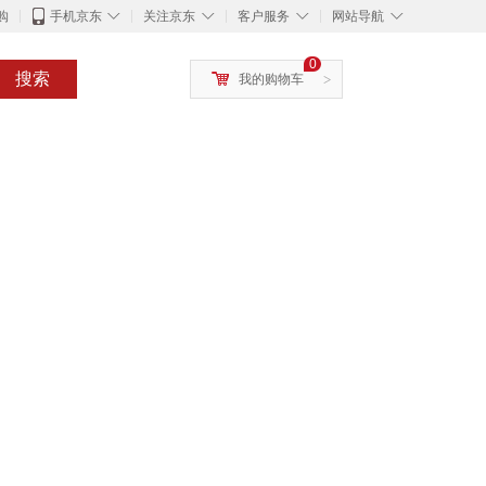
◇
◇
◇
◇
购
手机京东
关注京东
客户服务
网站导航
0
搜索
我的购物车
>