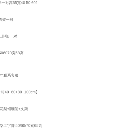
65宽40 50 601
脚架一对
三脚架一对
6070宽68高
尺寸联系客服
+60+80+100cm】
花梨蝈蝈笼+支架
 50/60/70宽65高