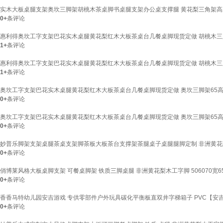
实木大板桌腿支架奥坎三脚架胡桃木茶桌脚书桌腿支架办公桌支撑腿 黄花梨三角架高
0+
条评论
惠利得奥坎工字支架巴花实木桌腿黄花梨红木大板茶桌台几餐桌脚现货定做 胡桃木三脚
1+
条评论
惠利得奥坎工字支架巴花实木桌腿黄花梨红木大板茶桌台几餐桌脚现货定做 胡桃木三脚
1+
条评论
奥坎工字支架巴花实木桌腿黄花梨红木大板茶桌台几餐桌脚现货定做 奥坎三脚架65高7
0+
条评论
奥坎工字支架巴花实木桌腿黄花梨红木大板茶桌台几餐桌脚现货定做 奥坎三脚架65高70宽
0+
条评论
妙普乐脚架支架桌腿茶桌支架脚茶板大板茶台支撑架茶腿桌子桌腿腿脚定制 非洲黄花梨三脚
0+
条评论
俏博莱风格大板桌脚支架 可餐桌脚架 铁质三脚桌腿 非洲黄花梨木工字脚 506070宽6
0+
条评论
香香马特幼儿园安吉游戏 专供零部件户外玩具碳化平衡板直双井字梯箱子 PVC【安吉箱40
0+
条评论