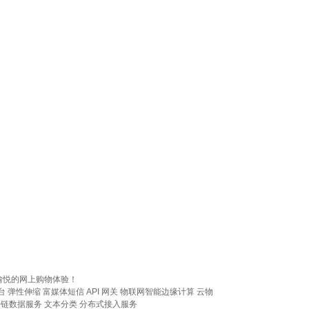
愉悦的网上购物体验！
台
弹性伸缩
富媒体短信
API 网关
物联网智能边缘计算
云物
块链数据服务
文本分类
分布式接入服务