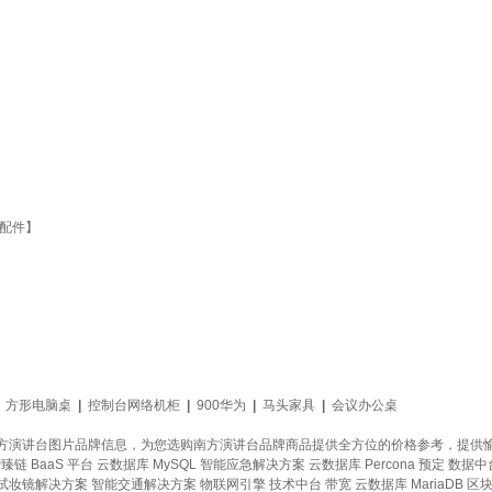
铜配件】
|
方形电脑桌
|
控制台网络机柜
|
900华为
|
马头家具
|
会议办公桌
方演讲台图片品牌信息，为您选购南方演讲台品牌商品提供全方位的价格参考，提供
臻链 BaaS 平台
云数据库 MySQL
智能应急解决方案
云数据库 Percona
预定
数据中
R试妆镜解决方案
智能交通解决方案
物联网引擎
技术中台
带宽
云数据库 MariaDB
区