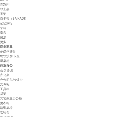
青辉翔
尊士嘉
圣黎
百卡帝（BAIKADI）
记忆旅行
荣将
奉希
盛浪
更多
商业家具:
多媒体讲台
餐饮沙发/卡座
课桌椅
商业办公:
会议台/桌
办公桌
办公前台/收银台
文件柜
工具柜
货架
其它商业办公柜
更衣柜
培训桌椅
实验台