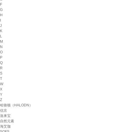
F
G
H
I
J
K
L
M
N
O
P
Q
R
S
T
W
X
Y
Z
哈骆顿（HALODN）
信京
洛来宝
自然元素
海艾珈
SOFS