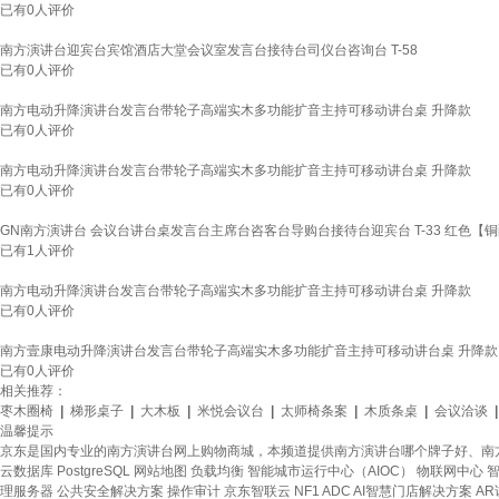
已有
0
人评价
南方演讲台迎宾台宾馆酒店大堂会议室发言台接待台司仪台咨询台 T-58
已有
0
人评价
南方电动升降演讲台发言台带轮子高端实木多功能扩音主持可移动讲台桌 升降款
已有
0
人评价
南方电动升降演讲台发言台带轮子高端实木多功能扩音主持可移动讲台桌 升降款
已有
0
人评价
GN南方演讲台 会议台讲台桌发言台主席台咨客台导购台接待台迎宾台 T-33 红色【
已有
1
人评价
南方电动升降演讲台发言台带轮子高端实木多功能扩音主持可移动讲台桌 升降款
已有
0
人评价
南方壹康电动升降演讲台发言台带轮子高端实木多功能扩音主持可移动讲台桌 升降款
已有
0
人评价
相关推荐：
枣木圈椅
|
梯形桌子
|
大木板
|
米悦会议台
|
太师椅条案
|
木质条桌
|
会议洽谈
温馨提示
京东是国内专业的南方演讲台网上购物商城，本频道提供南方演讲台哪个牌子好、南
云数据库 PostgreSQL
网站地图
负载均衡
智能城市运行中心（AIOC）
物联网中心
智
理服务器
公共安全解决方案
操作审计
京东智联云
NF1 ADC
AI智慧门店解决方案
A