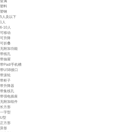
金属
塑料
塑钢
5人及以下
1人
6-10人
可移动
可升降
可折叠
无附加功能
带线孔
带抽屉
带Pad/手机槽
带USB接口
带滚轮
带柜子
带升降器
带集线孔
带强电插座
无附加组件
长方形
一字型
U型
正方形
异形