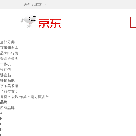
◇
送至：
北京
全部分类
京东知识库
品牌排行榜
普联摄像头
一体机
收纳包
键盘贴
键帽贴纸
京东美术馆
当前位置：
首页
>
会议台/桌
> 南方演讲台
品牌:
所有品牌
A
B
C
D
E