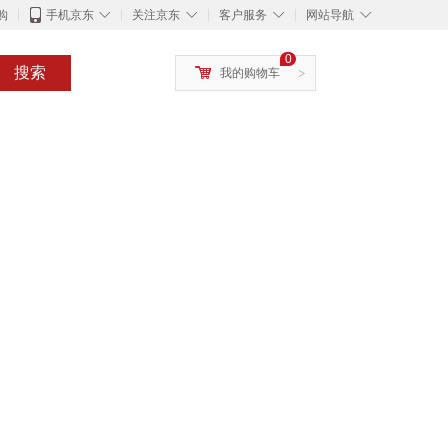
◇
◇
◇
◇
购
手机京东
关注京东
客户服务
网站导航
0
搜索
我的购物车
>