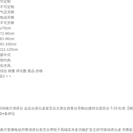
可定制
不可定制
气压升降
电动升降
不可升降
≤70cm
71-80cm
81-90cm
91-100cm
111-120cm
新中式
简约风
实木风
综合
销量
评论数
新品
价格
1
/
1
<
>
GN南方演讲台 会议台讲台桌发言台主席台咨客台导购台接待台迎宾台 T-33 红色【
1+
条评论
南方壹康电动升降演讲台发言台带轮子高端实木多功能扩音主持可移动讲台桌 升降款