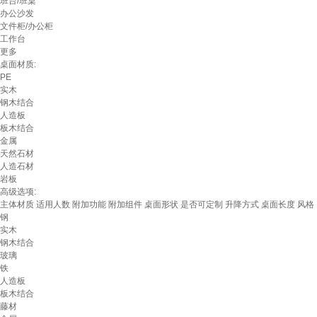
班台/班桌
办公沙发
文件柜/办公柜
工作台
更多
桌面材质:
PE
实木
钢木结合
人造板
板木结合
金属
天然石材
人造石材
岩板
高级选项:
主体材质
适用人数
附加功能
附加组件
桌面形状
是否可定制
升降方式
桌面长度
风格
钢
实木
钢木结合
玻璃
铁
人造板
板木结合
藤材