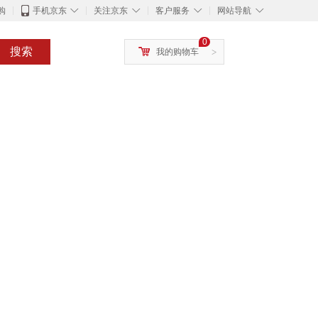
◇
◇
◇
◇
购
手机京东
关注京东
客户服务
网站导航
0
搜索
我的购物车
>