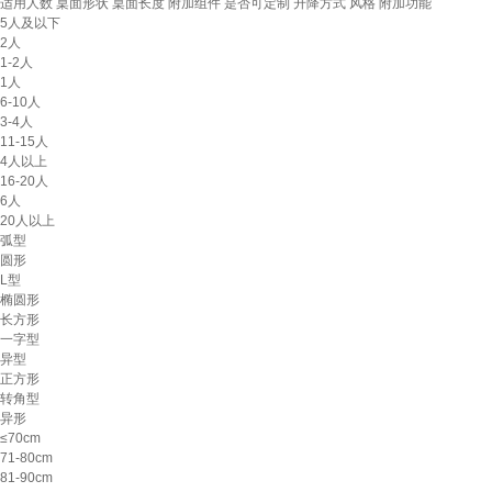
适用人数
桌面形状
桌面长度
附加组件
是否可定制
升降方式
风格
附加功能
5人及以下
2人
1-2人
1人
6-10人
3-4人
11-15人
4人以上
16-20人
6人
20人以上
弧型
圆形
L型
椭圆形
长方形
一字型
异型
正方形
转角型
异形
≤70cm
71-80cm
81-90cm