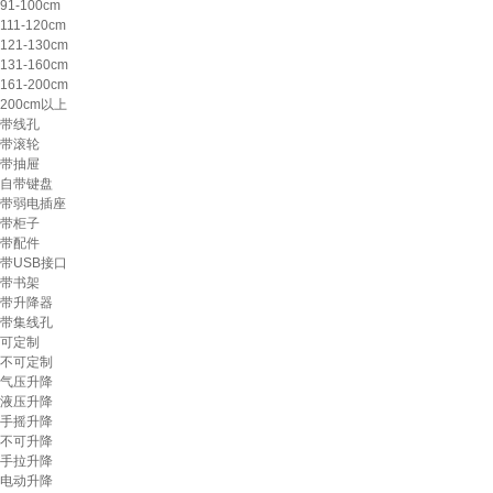
91-100cm
111-120cm
121-130cm
131-160cm
161-200cm
200cm以上
带线孔
带滚轮
带抽屉
自带键盘
带弱电插座
带柜子
带配件
带USB接口
带书架
带升降器
带集线孔
可定制
不可定制
气压升降
液压升降
手摇升降
不可升降
手拉升降
电动升降