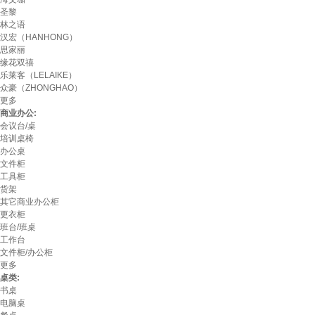
圣黎
林之语
汉宏（HANHONG）
思家丽
缘花双禧
乐莱客（LELAIKE）
众豪（ZHONGHAO）
更多
商业办公:
会议台/桌
培训桌椅
办公桌
文件柜
工具柜
货架
其它商业办公柜
更衣柜
班台/班桌
工作台
文件柜/办公柜
更多
桌类:
书桌
电脑桌