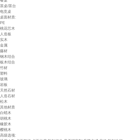
餐桌
茶桌/茶台
电竞桌
桌面材质:
PE
桃花芯木
人造板
实木
金属
藤材
钢木结合
板木结合
竹材
塑料
玻璃
岩板
天然石材
人造石材
松木
其他材质
白蜡木
胡桃木
橡胶木
樱桃木
高级选项: