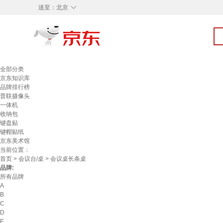
◇
送至：
北京
全部分类
京东知识库
品牌排行榜
普联摄像头
一体机
收纳包
键盘贴
键帽贴纸
京东美术馆
当前位置：
首页
>
会议台/桌
> 会议桌长条桌
品牌:
所有品牌
A
B
C
D
E