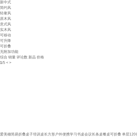
新中式
简约风
轻奢风
原木风
意式风
实木风
可移动
可升降
可折叠
无附加功能
综合
销量
评论数
新品
价格
1
/
5
<
>
爱美穗简易折叠桌子培训桌长方形户外便携学习书桌会议长条桌餐桌可折叠 单层120长