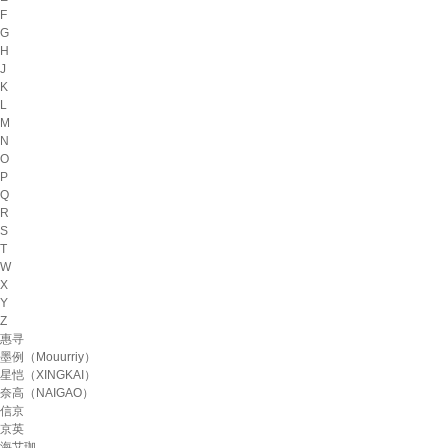
F
G
H
J
K
L
M
N
O
P
Q
R
S
T
W
X
Y
Z
惠寻
墨例（Mouurriy）
星恺（XINGKAI）
奈高（NAIGAO）
信京
京英
海艾珈