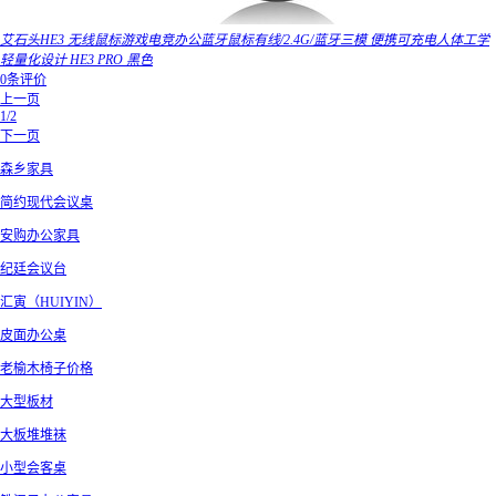
艾石头HE3 无线鼠标游戏电竞办公蓝牙鼠标有线/2.4G/蓝牙三模 便携可充电人体工学
轻量化设计 HE3 PRO 黑色
0条评价
上一页
1/2
下一页
森乡家具
简约现代会议桌
安购办公家具
纪廷会议台
汇寅（HUIYIN）
皮面办公桌
老榆木椅子价格
大型板材
大板堆堆袜
小型会客桌