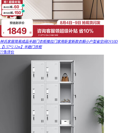
林氏家居简易成品半趟门衣柜推拉门家用卧室新款衣橱小户型省空间OV10D
【1.57*2.12m】半趟门衣柜
77条评价