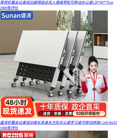
荣将折叠会议桌培训桌椅组合双人课桌带轮可移动办公桌120*40*75cm
2000条评价
盛浪折叠会议桌培训桌长条桌长方形办公桌学习桌可移动拼接1.2x0.4mS3
1000条评价