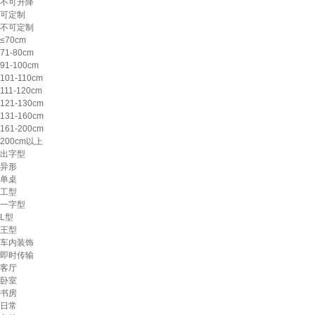
不可升降
可定制
不可定制
≤70cm
71-80cm
91-100cm
101-110cm
111-120cm
121-130cm
131-160cm
161-200cm
200cm以上
出字型
异形
单桌
工型
一字型
L型
王型
车内装饰
即时传输
客厅
卧室
书房
日常