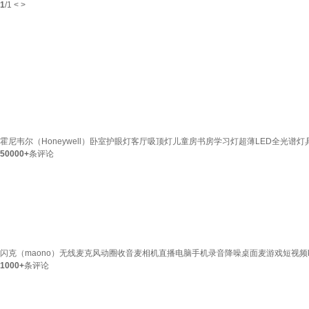
1
/
1
<
>
霍尼韦尔（Honeywell）卧室护眼灯客厅吸顶灯儿童房书房学习灯超薄LED全光谱灯具 理
50000+
条评论
闪克（maono）无线麦克风动圈收音麦相机直播电脑手机录音降噪桌面麦游戏短视频k歌
1000+
条评论