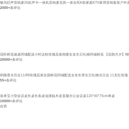
魅鸟巨声音响麦26款声卡一体机音响麦克风一体全民K歌家庭KTV家用音响套装户外
2000+
条评论
花旺鲜花速递同城配送小时达粉玫瑰花束闺蜜女友生日礼物同城鲜花 【花朝月夕】蝴蝶兰
20000+
条评论
闲随香水百合11/99玫瑰花束全国鲜花同城配送女友长辈生日礼物当日达 11支红玫瑰
55+
条评论
洛来宝小型会议桌长桌长条桌油漆贴木皮直腿办公会议桌120*40*75cm单桌
10000+
条评论
自营