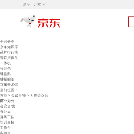
◇
送至：
北京
全部分类
京东知识库
品牌排行榜
普联摄像头
一体机
收纳包
键盘贴
键帽贴纸
京东美术馆
当前位置：
首页
>
会议台/桌
> 万度会议台
商业办公:
会议台/桌
办公桌
屏风工位
培训桌椅
工作台
实验台