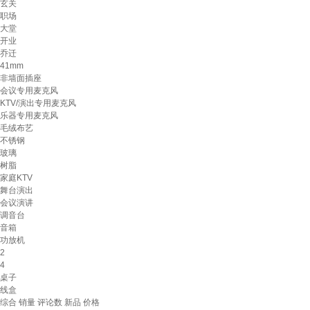
玄关
职场
大堂
开业
乔迁
41mm
非墙面插座
会议专用麦克风
KTV/演出专用麦克风
乐器专用麦克风
毛绒布艺
不锈钢
玻璃
树脂
家庭KTV
舞台演出
会议演讲
调音台
音箱
功放机
2
4
桌子
线盒
综合
销量
评论数
新品
价格