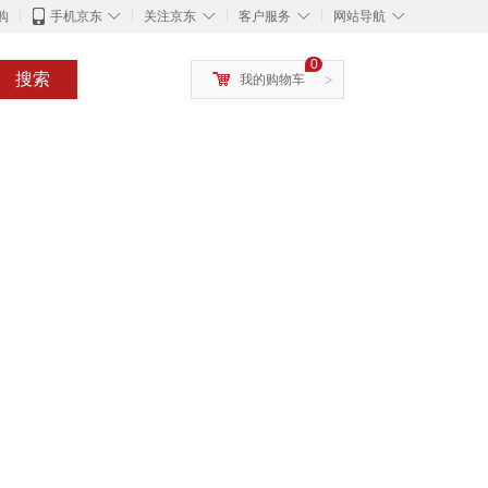
◇
◇
◇
◇
购
手机京东
关注京东
客户服务
网站导航
0
搜索
我的购物车
>