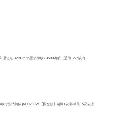
想光 B2BPro 场景节律版 / 3500流明（适用12㎡以内）
专业话筒闪客PD200W 【圆盘款】电脑+安卓/苹果15及以上