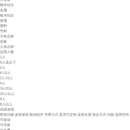
钢木结合
金属
板木结合
玻璃
塑料
竹材
天然石材
岩板
人造石材
适用人数:
1人
5人及以下
2人
6-10人
11-15人
4人
16-20人
20人以上
6人
8人以上
高级选项:
附加功能
桌面形状
附加组件
升降方式
是否可定制
桌面长度
组合方式
功能
适用空间
可移动
可升降