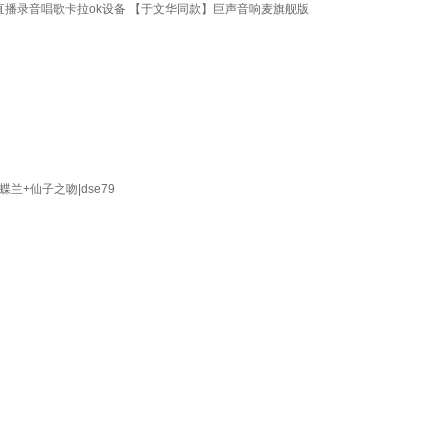
直播录音唱歌卡拉ok设备 【于文华同款】巨声音响麦旗舰版
+仙子之吻|dse79