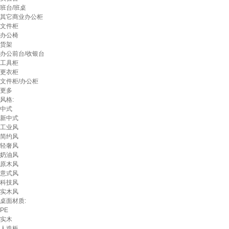
班台/班桌
其它商业办公柜
文件柜
办公椅
货架
办公前台/收银台
工具柜
更衣柜
文件柜/办公柜
更多
风格:
中式
新中式
工业风
简约风
轻奢风
奶油风
原木风
意式风
科技风
实木风
桌面材质:
PE
实木
人造板