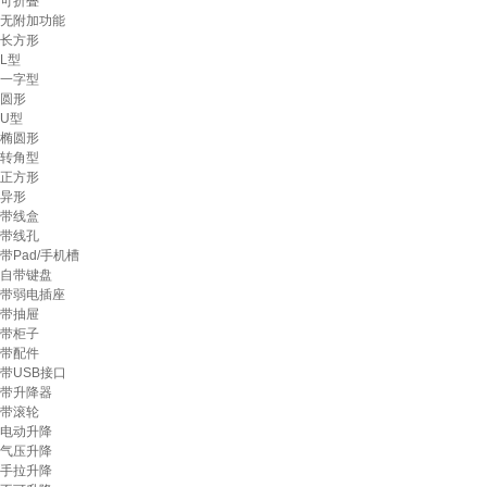
可折叠
无附加功能
长方形
L型
一字型
圆形
U型
椭圆形
转角型
正方形
异形
带线盒
带线孔
带Pad/手机槽
自带键盘
带弱电插座
带抽屉
带柜子
带配件
带USB接口
带升降器
带滚轮
电动升降
气压升降
手拉升降