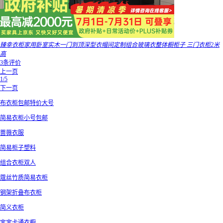
臻幸衣柜家用卧室实木一门到顶深型衣帽间定制组合玻璃衣整体橱柜子 三门衣柜2米
高
3条评价
上一页
1/5
下一页
布衣柜包邮特价大号
简易衣柜小号包邮
蔷薇衣服
简易柜子塑料
组合衣柜双人
蔻丝竹质简易衣柜
钢架折叠布衣柜
简义衣柜
宝宝卡通衣橱