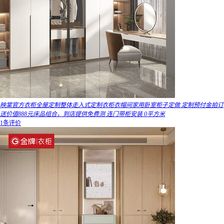
映棠官方衣柜全屋定制整体走入式定制衣柜衣帽间家用卧室柜子定做 定制预付金拍订
送价值888元床品组合，到店提供免费测 连门带柜安装 0平方米
1条评价