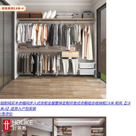
铂耐纯实木衣帽间步入式衣柜全屋整体定制开放式衣橱组合收纳柜2.8米 和风【2.8
米-4】送货入户包安装
1条评价