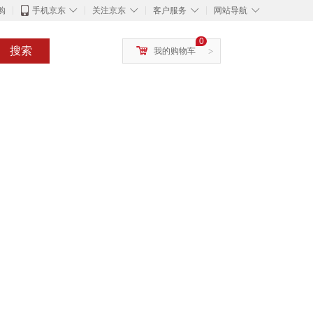
◇
◇
◇
◇
购
手机京东
关注京东
客户服务
网站导航
0
搜索
我的购物车
>