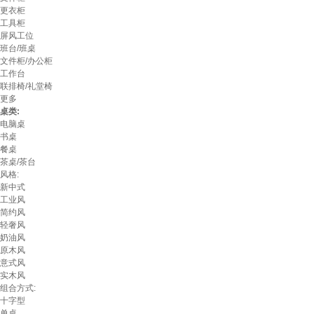
更衣柜
工具柜
屏风工位
班台/班桌
文件柜/办公柜
工作台
联排椅/礼堂椅
更多
桌类:
电脑桌
书桌
餐桌
茶桌/茶台
风格:
新中式
工业风
简约风
轻奢风
奶油风
原木风
意式风
实木风
组合方式:
十字型
单桌