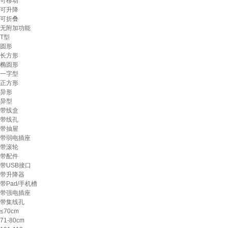
可移动
可升降
可折叠
无附加功能
T型
圆形
长方形
椭圆形
一字型
正方形
异形
异型
带线盒
带线孔
带抽屉
带弱电插座
带滚轮
带配件
带USB接口
带升降器
带Pad/手机槽
带强电插座
带集线孔
≤70cm
71-80cm