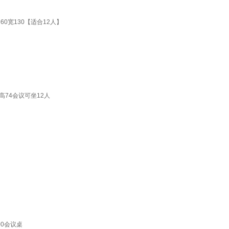
0宽130【适合12人】
74会议可坐12人
00会议桌