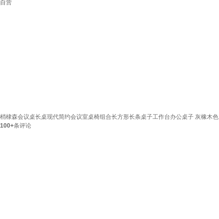
自营
梢棣森会议桌长桌现代简约会议室桌椅组合长方形长条桌子工作台办公桌子 灰橡木色【单桌+
100+
条评论