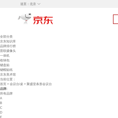
◇
送至：
北京
全部分类
京东知识库
品牌排行榜
普联摄像头
一体机
收纳包
键盘贴
键帽贴纸
京东美术馆
当前位置：
首页
>
会议台/桌
> 聚盛堂条形会议台
品牌:
所有品牌
A
B
C
D
E