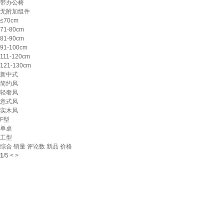
带办公椅
无附加组件
≤70cm
71-80cm
81-90cm
91-100cm
111-120cm
121-130cm
新中式
简约风
轻奢风
意式风
实木风
F型
单桌
工型
综合
销量
评论数
新品
价格
1
/
5
<
>