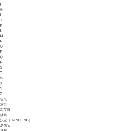
F
G
H
J
K
L
M
N
O
P
Q
R
S
T
W
X
Y
Z
信京
京英
海艾珈
舒炫
汉宏（HANHONG）
洛来宝
圣黎