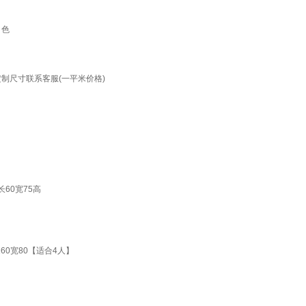
白色
定制尺寸联系客服(一平米价格)
60宽75高
0宽80【适合4人】