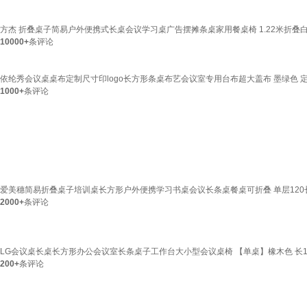
方杰 折叠桌子简易户外便携式长桌会议学习桌广告摆摊条桌家用餐桌椅 1.22米折叠
10000+
条评论
依纶秀会议桌桌布定制尺寸印logo长方形条桌布艺会议室专用台布超大盖布 墨绿色 
1000+
条评论
爱美穗简易折叠桌子培训桌长方形户外便携学习书桌会议长条桌餐桌可折叠 单层120长
2000+
条评论
LG会议桌长桌长方形办公会议室长条桌子工作台大小型会议桌椅 【单桌】橡木色 长16
200+
条评论