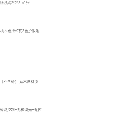
绒桌布2*3m1张
桃木色 带9瓦3色护眼泡
桌（不含椅） 贴木皮材质
 智能控制+无极调光+遥控