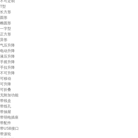
不可定制
T型
长方形
圆形
椭圆形
一字型
正方形
异形
气压升降
电动升降
液压升降
手摇升降
手拉升降
不可升降
可移动
可升降
可折叠
无附加功能
带线盒
带线孔
带抽屉
带弱电插座
带配件
带USB接口
带滚轮