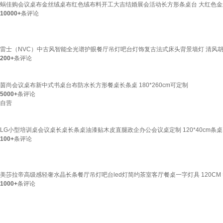
蜗佳购会议桌布金丝绒桌布红色绒布料开工大吉结婚展会活动长方形条桌台 大红色金丝
10000+
条评论
雷士（NVC）中古风智能全光谱护眼餐厅吊灯吧台灯饰复古法式床头背景墙灯 清风胡
200+
条评论
茵尚会议桌布新中式书桌台布防水长方形餐桌长条桌 180*260cm可定制
5000+
条评论
自营
LG小型培训桌会议桌长桌长条桌油漆贴木皮直腿政企办公会议桌定制 120*40cm条
100+
条评论
美莎拉帝高级感轻奢水晶长条餐厅吊灯吧台led灯简约茶室客厅餐桌一字灯具 120CM
1000+
条评论