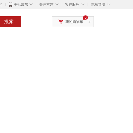
◇
◇
◇
◇
购
手机京东
关注京东
客户服务
网站导航
0
搜索
我的购物车
>