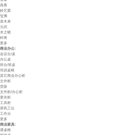
燕青
皊艺栗
玺弗
喜木来
元武
木之晓
科将
更多
商业办公:
会议台/桌
办公桌
班台/班桌
培训桌椅
其它商业办公柜
文件柜
货架
文件柜/办公柜
更衣柜
工具柜
屏风工位
工作台
更多
商业家具:
课桌椅