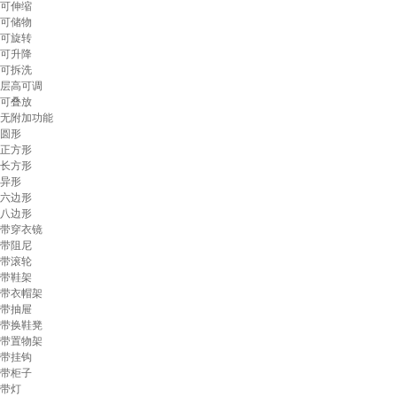
可伸缩
可储物
可旋转
可升降
可拆洗
层高可调
可叠放
无附加功能
圆形
正方形
长方形
异形
六边形
八边形
带穿衣镜
带阻尼
带滚轮
带鞋架
带衣帽架
带抽屉
带换鞋凳
带置物架
带挂钩
带柜子
带灯