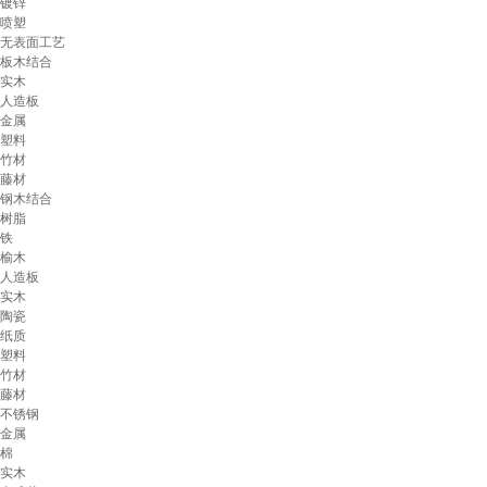
镀锌
喷塑
无表面工艺
板木结合
实木
人造板
金属
塑料
竹材
藤材
钢木结合
树脂
铁
榆木
人造板
实木
陶瓷
纸质
塑料
竹材
藤材
不锈钢
金属
棉
实木