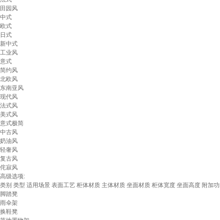
田园风
中式
欧式
日式
新中式
工业风
意式
简约风
北欧风
东南亚风
现代风
法式风
美式风
意式极简
中古风
奶油风
轻奢风
复古风
侘寂风
高级选项:
类别
类型
适用场景
表面工艺
柜体材质
主体材质
坐面材质
柜体宽度
坐面高度
附加功
脚踏凳
雨伞架
换鞋凳