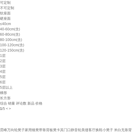
可定制
不可定制
软座面
硬座面
≤40cm
40-60cm(含)
60-80cm(含)
80-100cm(含)
100-120cm(含)
120-150cm(含)
1层
2层
3层
4层
5层
6层
5层以上
梯形
长方形
综合
销量
评论数
新品
价格
1
/
5
<
>
霓峰万向轮凳子家用矮凳带靠背板凳卡其门口静音轮美缝客厅换鞋小凳子 米白无靠