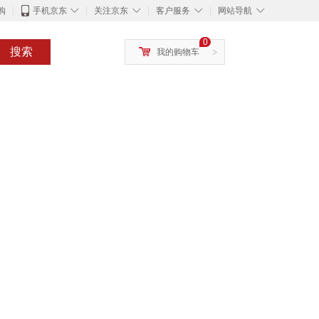
◇
◇
◇
◇
购
手机京东
关注京东
客户服务
网站导航
0
搜索
我的购物车
>