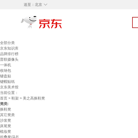
◇
送至：
北京
全部分类
京东知识库
品牌排行榜
普联摄像头
一体机
收纳包
键盘贴
键帽贴纸
京东美术馆
当前位置：
首页
>
鞋架
> 美之高换鞋凳
凳类:
换鞋凳
其它凳类
沙发凳
床尾凳
梳妆凳
折叠凳/马扎