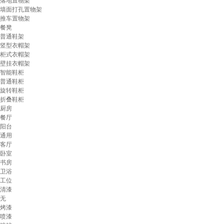
落地置物架
墙面打孔置物架
推车置物架
餐凳
普通鞋架
竖型衣帽架
柜式衣帽架
壁挂衣帽架
智能鞋柜
普通鞋柜
旋转鞋柜
折叠鞋柜
厨房
餐厅
阳台
通用
客厅
卧室
书房
卫浴
工位
清漆
无
烤漆
喷漆