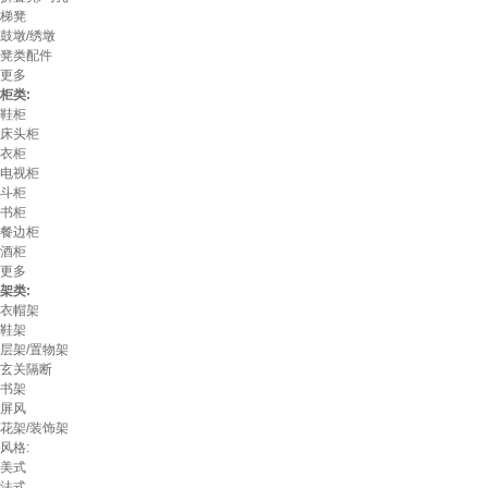
梯凳
鼓墩/绣墩
凳类配件
更多
柜类:
鞋柜
床头柜
衣柜
电视柜
斗柜
书柜
餐边柜
酒柜
更多
架类:
衣帽架
鞋架
层架/置物架
玄关隔断
书架
屏风
花架/装饰架
风格:
美式
法式