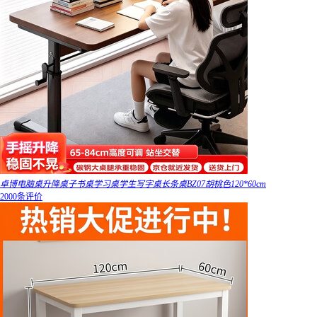
卓博电脑桌升降桌子书桌学习桌学生写字桌长条桌BZ07胡桃色120*60cm
2000条评价