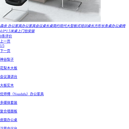
森余 办公家具办公家具会议桌长桌简约现代大型板式培训桌长方形长条桌办公桌椅
4.0*1.5米桌上门包安装
0条评价
上一页
1/5
下一页
神谷梨子
花梨木大板
会议演讲台
大板实木
优师傅（Youshifu）办公家具
多媒体套装
复合墙面板
皮面办公桌
汉晨会议台