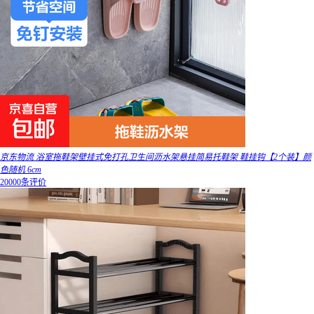
京东物流 浴室拖鞋架壁挂式免打孔卫生间沥水架悬挂简易托鞋架 鞋挂钩【2个装】颜
色随机 6cm
20000条评价