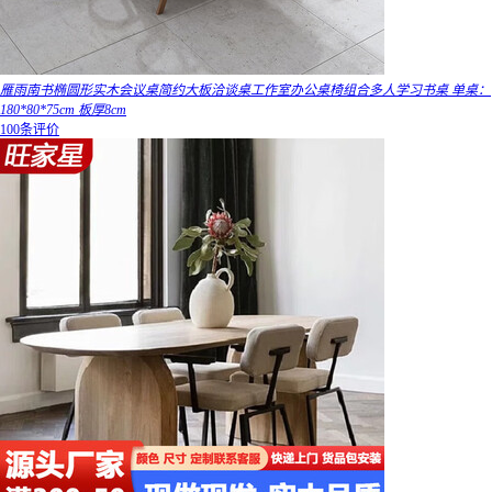
雁雨南书椭圆形实木会议桌简约大板洽谈桌工作室办公桌椅组合多人学习书桌 单桌：
180*80*75cm 板厚8cm
100条评价