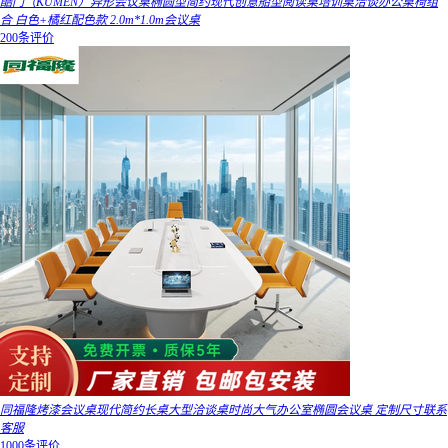
酷门（KUMEN）异形会议桌椭圆型简约现代创意船型阅读桌培训桌洽谈办公桌椅组
合 白色+橘红配色款 2.0m*1.0m会议桌
200条评价
同福隆烤漆会议桌现代简约长桌大型洽谈桌时尚大气办公室椭圆会议桌 定制尺寸联系
客服
1000条评价