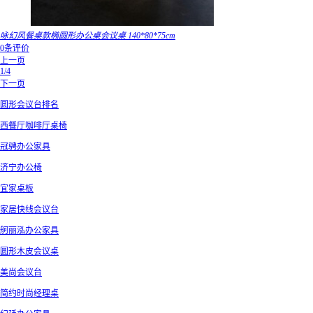
咏幻风餐桌款椭圆形办公桌会议桌 140*80*75cm
0条评价
上一页
1/4
下一页
圆形会议台排名
西餐厅咖啡厅桌椅
冠骋办公家具
济宁办公椅
宜家桌板
家居快线会议台
舸丽泓办公家具
圆形木皮会议桌
美尚会议台
简约时尚经理桌