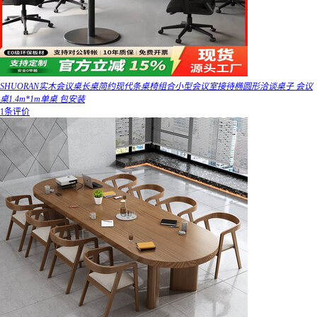
SHUORAN实木会议桌长桌简约现代条桌椅组合小型会议室接待椭圆形洽谈桌子 会议
桌1.4m*1m单桌 包安装
1条评价