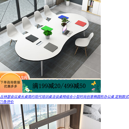
丘林瑟会议桌长桌简约现代培训桌洽谈桌椅组合小型时尚创意椭圆形办公桌 定制款式
75条评价