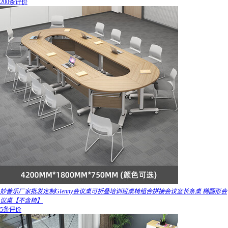
200条评价
妙普乐厂家批发定制GIenny会议桌可折叠培训班桌椅组合拼接会议室长条桌 椭圆形会
议桌【不含椅】
5条评价