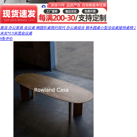
奥派 办公家具 会议桌 椭圆形桌简约现代 办公桌组合 钢木圆桌小型洽谈桌接待桌椅 2
米长*0.9米宽会议桌
9条评价