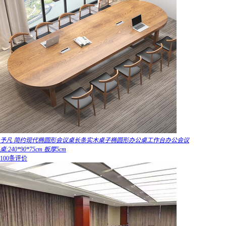
予凡 简约现代椭圆形会议桌长条实木桌子椭圆形办公桌工作台办公会议
桌:240*90*75cm 板厚5cm
100条评价