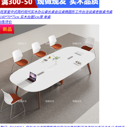
旺家星中式简约现代实木办公桌长桌会议桌椭圆形工作台洽谈桌老板桌书桌
140*70*75cm 实木台面5cm厚 单桌
0条评价