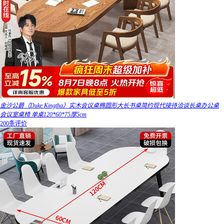
金沙公爵（Duke Kingtha）实木会议桌椭圆形大长书桌简约现代接待洽谈长桌办公桌
会议室桌椅 单桌120*60*75厚5cm
200条评价