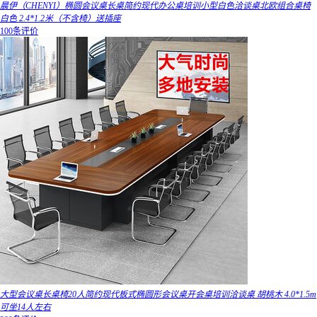
晨伊（CHENYI）椭圆会议桌长桌简约现代办公桌培训小型白色洽谈桌北欧组合桌椅
白色 2.4*1.2米（不含椅）送插座
100条评价
大型会议桌长桌椅20人简约现代板式椭圆形会议桌开会桌培训洽谈桌 胡桃木 4.0*1.5m
可坐14人左右