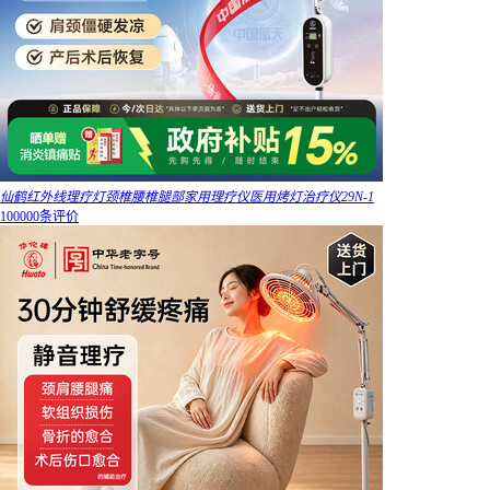
仙鹤红外线理疗灯颈椎腰椎腿部家用理疗仪医用烤灯治疗仪29N-1
100000条评价