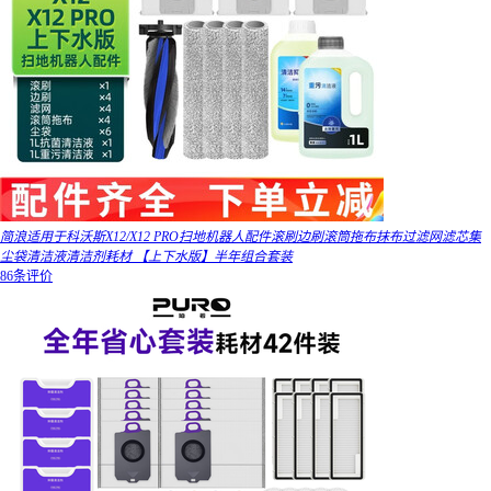
简浪适用于科沃斯X12/X12 PRO扫地机器人配件滚刷边刷滚筒拖布抹布过滤网滤芯集
尘袋清洁液清洁剂耗材 【上下水版】半年组合套装
86条评价