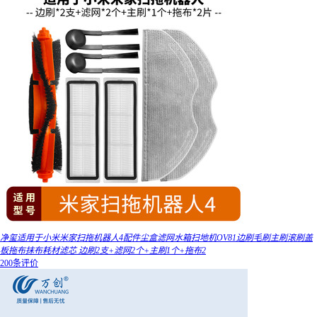
净玺适用于小米米家扫拖机器人4配件尘盒滤网水箱扫地机OV81边刷毛刷主刷滚刷盖
板拖布抹布耗材滤芯 边刷2支+滤网2个+主刷1个+拖布2
200条评价