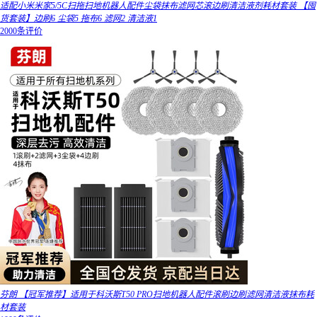
适配小米米家5/5C扫拖扫地机器人配件尘袋抹布滤网芯滚边刷清洁液剂耗材套装 【囤
货套装】边刷6 尘袋5 拖布6 滤网2 清洁液1
2000条评价
芬朗 【冠军推荐】适用于科沃斯T50 PRO扫地机器人配件滚刷边刷滤网清洁液抹布耗
材套装