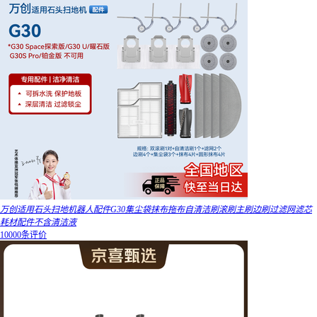
万创适用石头扫地机器人配件G30集尘袋抹布拖布自清洁刷滚刷主刷边刷过滤网滤芯
耗材配件不含清洁液
10000条评价