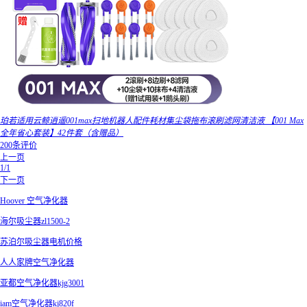
珀若适用云鲸逍遥001max扫地机器人配件耗材集尘袋拖布滚刷滤网清洁液 【001 Max
全年省心套装】42件套（含赠品）
200条评价
上一页
1/1
下一页
Hoover 空气净化器
海尔吸尘器zl1500-2
苏泊尔吸尘器电机价格
人人家牌空气净化器
亚都空气净化器kjg3001
iam空气净化器kj820f