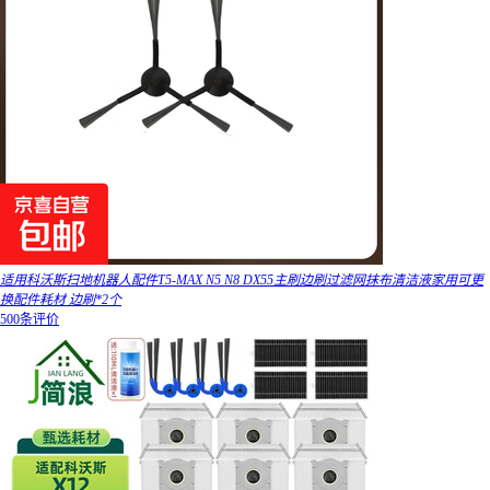
适用科沃斯扫地机器人配件T5-MAX N5 N8 DX55主刷边刷过滤网抹布清洁液家用可更
换配件耗材 边刷*2个
500条评价