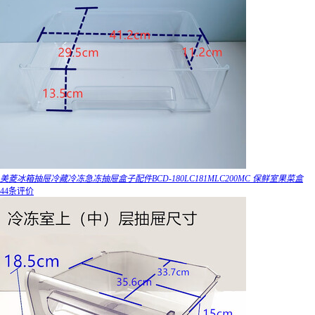
美菱冰箱抽屉冷藏冷冻急冻抽屉盒子配件BCD-180LC181MLC200MC 保鲜室果菜盒
44条评价