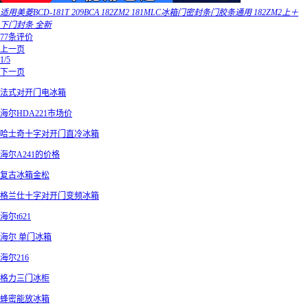
适用美菱BCD-181T 209BCA 182ZM2 181MLC冰箱门密封条门胶条通用 182ZM2上＋
下门封条 全新
77条评价
上一页
1/5
下一页
法式对开门电冰箱
海尔HDA221市场价
哈士奇十字对开门直冷冰箱
海尔A241的价格
复古冰箱金松
格兰仕十字对开门变频冰箱
海尔t621
海尔 单门冰箱
海尔216
格力三门冰柜
蜂密能放冰箱