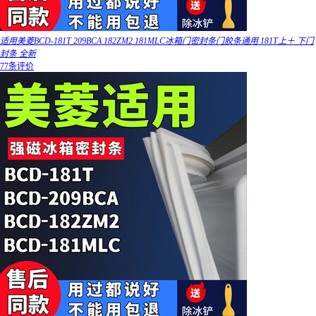
适用美菱BCD-181T 209BCA 182ZM2 181MLC冰箱门密封条门胶条通用 181T上＋ 下门
封条 全新
77条评价