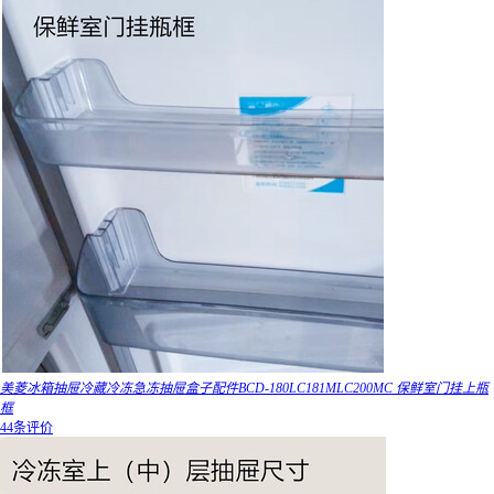
美菱冰箱抽屉冷藏冷冻急冻抽屉盒子配件BCD-180LC181MLC200MC 保鲜室门挂上瓶
框
44条评价