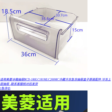
适用美菱冰箱抽屉BCD-180LC181MLC200MC冷藏冷冻急冻抽屉盒子原装配件 冷冻上
层抽屉 -联系客服核对后发货
1条评价