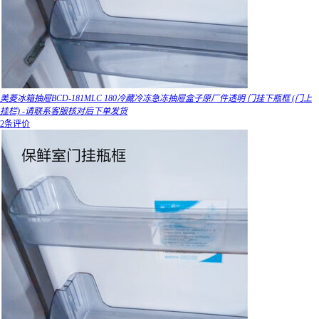
美菱冰箱抽屉BCD-181MLC 180冷藏冷冻急冻抽屉盒子原厂件透明 门挂下瓶框 (门上
挂栏) -请联系客服核对后下单发货
2条评价