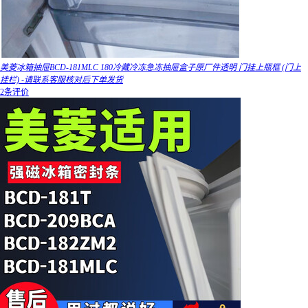
美菱冰箱抽屉BCD-181MLC 180冷藏冷冻急冻抽屉盒子原厂件透明 门挂上瓶框 (门上
挂栏) -请联系客服核对后下单发货
2条评价