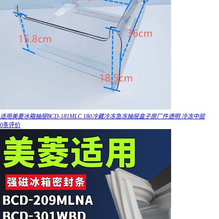
适用美菱冰箱抽屉BCD-181MLC 180冷藏冷冻急冻抽屉盒子原厂件透明 冷冻中层
0条评价