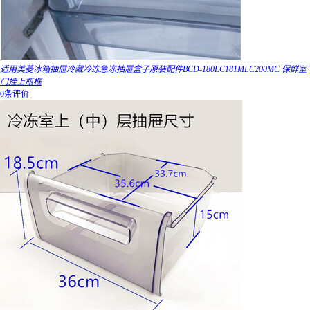
适用美菱冰箱抽屉冷藏冷冻急冻抽屉盒子原装配件BCD-180LC181MLC200MC 保鲜室
门挂上瓶框
0条评价