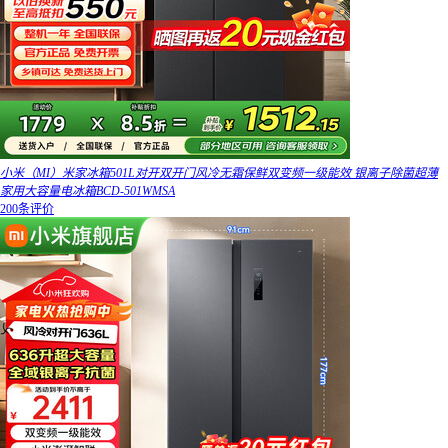
小米（MI）米家冰箱501L对开双开门风冷无霜保鲜双变频一级能效 银离子除菌超薄
家用大容量电冰箱BCD-501WMSA
200条评价