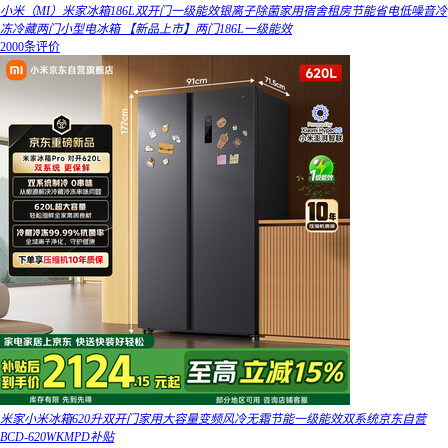
小米（MI）米家冰箱186L双开门一级能效银离子除菌家用宿舍租房节能省电低噪音冷
冻冷藏两门小型电冰箱 【新品上市】两门186L一级能效
2000条评价
米家小米冰箱620升双开门家用大容量变频风冷无霜节能一级能效双系统京东自营
BCD-620WKMPD补贴