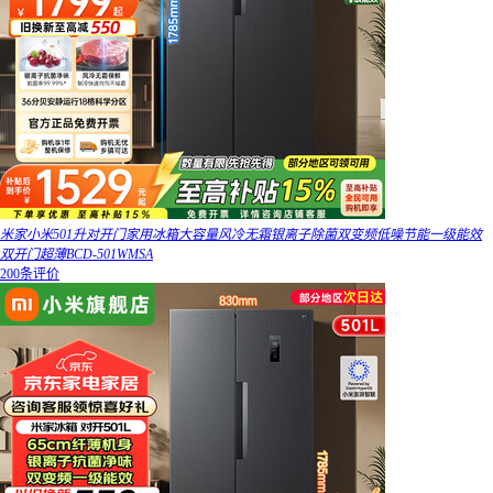
米家小米501升对开门家用冰箱大容量风冷无霜银离子除菌双变频低噪节能一级能效
双开门超薄BCD-501WMSA
200条评价