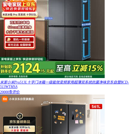
米家小米Pro513L十字门冰箱一级能效变频家用超薄双系统抗菌净味京东自营BCD-
513WTMSA
20000条评价