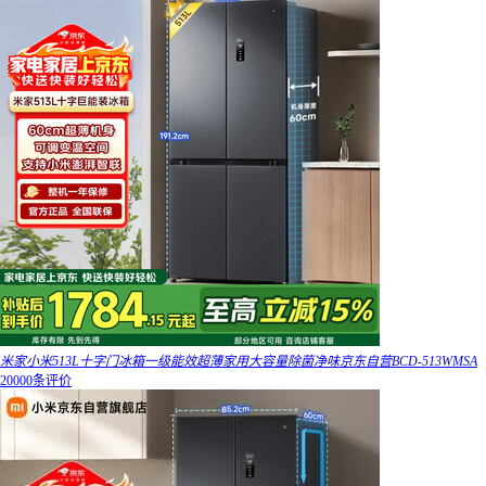
米家小米513L十字门冰箱一级能效超薄家用大容量除菌净味京东自营BCD-513WMSA
20000条评价