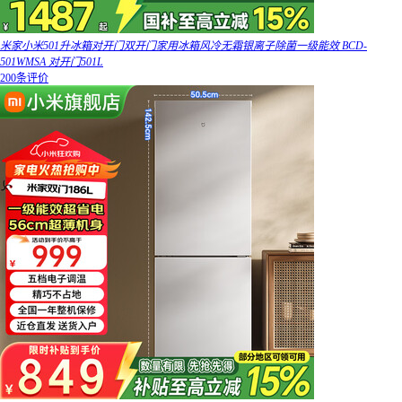
米家小米501升冰箱对开门双开门家用冰箱风冷无霜银离子除菌一级能效 BCD-
501WMSA 对开门501L
200条评价