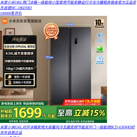
米家小米186L两门冰箱一级能效小型家用节能安静运行冷冻冷藏租房宿舍官方正品京
东自营MC-186DMD
100000条评价
米家小米636L对开冰箱家用大容量风冷无霜变频节能双开门一级能效BCD-636WKMP
京东自营正品