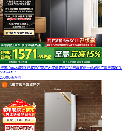
米家小米冰箱561升双开门家用大容量变频风冷无霜节能一级能效京东自营BCD-
561WKMP
200000条评价