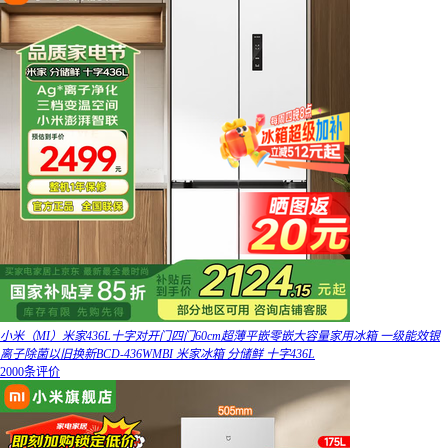
小米（MI）米家436L十字对开门四门60cm超薄平嵌零嵌大容量家用冰箱 一级能效银
离子除菌以旧换新BCD-436WMBI 米家冰箱 分储鲜 十字436L
2000条评价