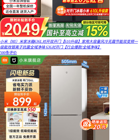
小米（MI）米家冰箱636L对开双开门【610升级】家用大容量风冷无霜节能双变频一
级能效银离子抗菌全域净味 636对开门【行业爆款/全域净味】
500条评价