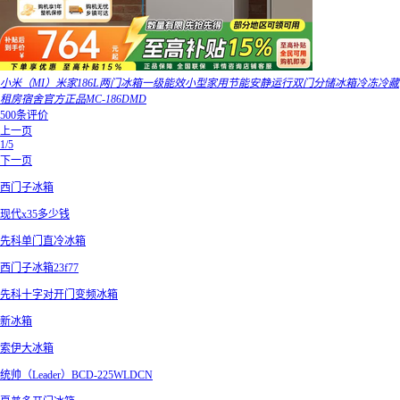
小米（MI）米家186L两门冰箱一级能效小型家用节能安静运行双门分储冰箱冷冻冷藏
租房宿舍官方正品MC-186DMD
500条评价
上一页
1/5
下一页
西门子冰箱
现代x35多少钱
先科单门直冷冰箱
西门子冰箱23f77
先科十字对开门变频冰箱
新冰箱
索伊大冰箱
统帅（Leader）BCD-225WLDCN