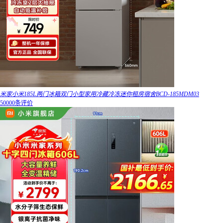
米家小米185L两门冰箱双门小型家用冷藏冷冻迷你租房宿舍BCD-185MDM03
50000条评价