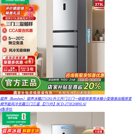
容声（Ronshen）容声冰箱273/261升三开门三门一级能效家用冰箱小型宿舍出租房变
频节能风冷无霜三门三温 【273升】BCD-273E20RNLAJ
4条评价