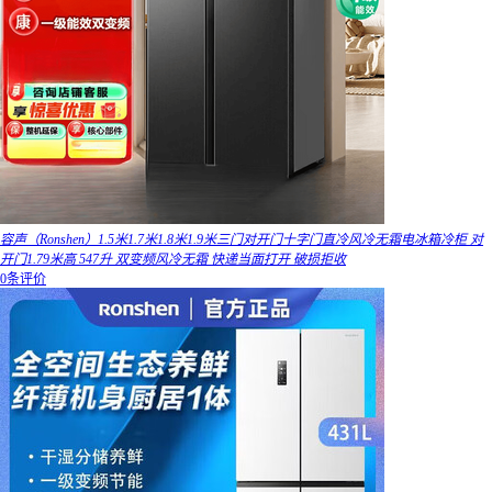
容声（Ronshen）1.5米1.7米1.8米1.9米三门对开门十字门直冷风冷无霜电冰箱冷柜 对
开门1.79米高 547升 双变频风冷无霜 快递当面打开 破损拒收
0条评价