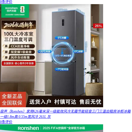
0条评价
容声（Ronshen）家用626毫米深一级能效风冷无霜节能轻音三门三温出租房冰柜冰箱
一级1.8m高 0.55m宽风冷 261L 灰
0条评价