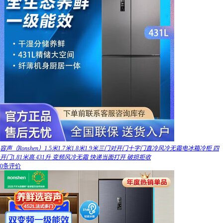
容声（Ronshen）1.5米1.7米1.8米1.9米三门对开门十字门直冷风冷无霜电冰箱冷柜 四
开门1.81米高 431升 变频风冷无霜 快递当面打开 破损拒收
0条评价