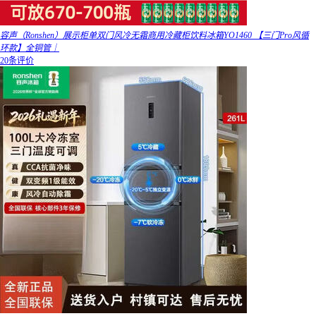
容声（Ronshen）展示柜单双门风冷无霜商用冷藏柜饮料冰箱YO1460 【三门Pro风循
环款】全铜管｜
20条评价