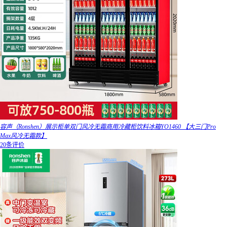
容声（Ronshen）展示柜单双门风冷无霜商用冷藏柜饮料冰箱YO1460 【大三门Pro
Max风冷无霜款】
20条评价