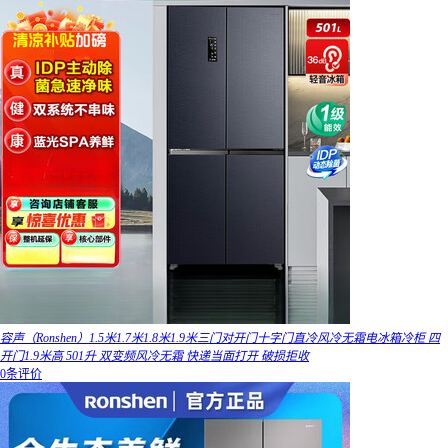
容声（Ronshen）1.5米1.7米1.8米1.9米三门对开门十字门直冷风冷无霜电冰箱冷柜 四
开门1.9米高 501升 双变频风冷无霜 快递当面打开 破损拒收
0条评价