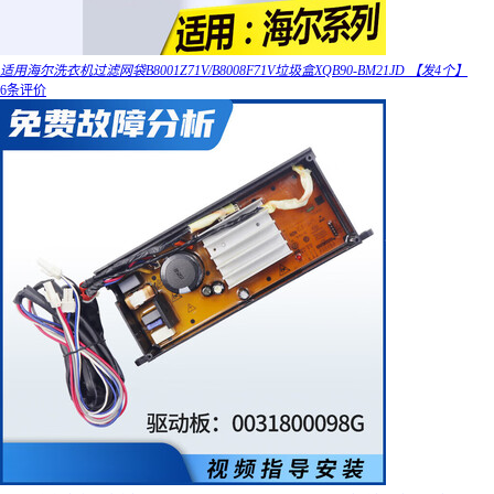
适用海尔洗衣机过滤网袋B8001Z71V/B8008F71V垃圾盒XQB90-BM21JD 【发4个】
6条评价