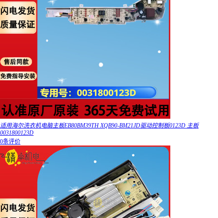
适用海尔洗衣机电脑主板EB80BM39TH XQB90-BM21JD驱动控制板0123D 主板
0031800123D
0条评价