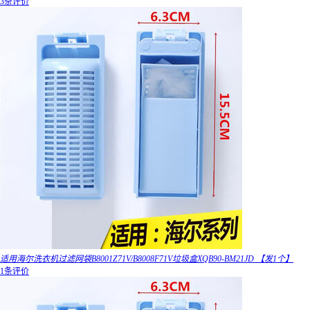
3条评价
适用海尔洗衣机过滤网袋B8001Z71V/B8008F71V垃圾盒XQB90-BM21JD 【发1个】
1条评价