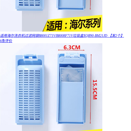
适用海尔洗衣机过滤网袋B8001Z71V/B8008F71V垃圾盒XQB90-BM21JD 【发2个】
6条评价