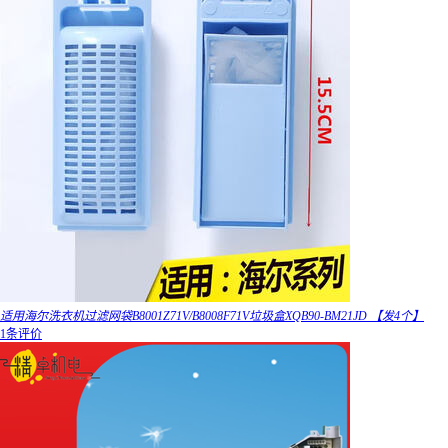
适用海尔洗衣机过滤网袋B8001Z71V/B8008F71V垃圾盒XQB90-BM21JD 【发4个】
1条评价