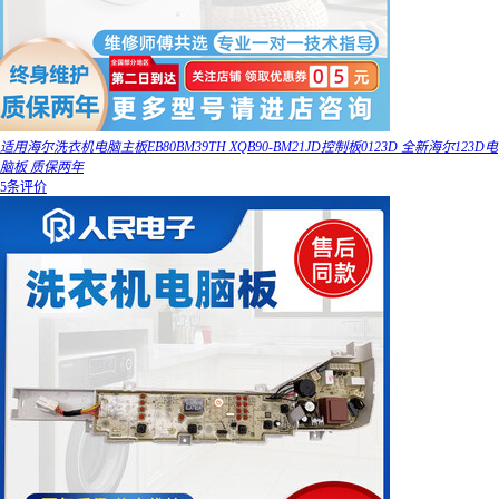
适用海尔洗衣机电脑主板EB80BM39TH XQB90-BM21JD控制板0123D 全新海尔123D电
脑板 质保两年
5条评价