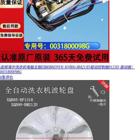
适用海尔洗衣机电脑主板EB80BM39TH XQB90-BM21JD驱动控制板0123D 驱动板：
0031800098G
0条评价