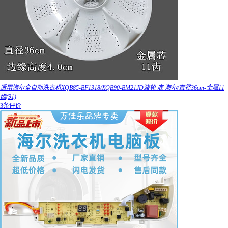
适用海尔全自动洗衣机XQB85-BF1318/XQB90-BM21JD波轮 底 海尔/直径36cm-金属11
齿(91)
3条评价