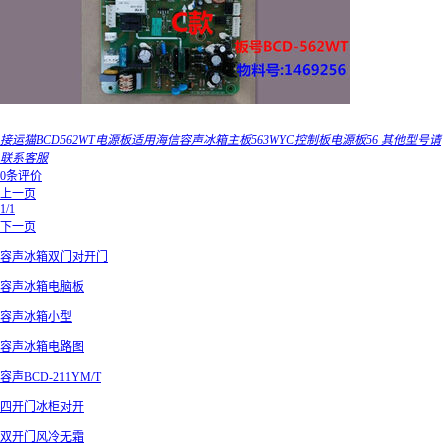
接运猫BCD562WT电源板适用海信容声冰箱主板563WYC控制板电源板56 其他型号请
联系客服
0条评价
上一页
1/1
下一页
容声冰箱双门对开门
容声冰箱电脑板
容声冰箱小型
容声冰箱电路图
容声BCD-211YM/T
四开门冰柜对开
双开门风冷无霜