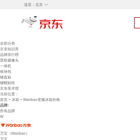
◇
送至：
北京
全部分类
京东知识库
品牌排行榜
普联摄像头
一体机
收纳包
键盘贴
键帽贴纸
京东美术馆
当前位置：
首页
>
冰箱
> Wanbao变频冰箱价格
品牌:
所有品牌
W
万宝（Wanbao）
万宝