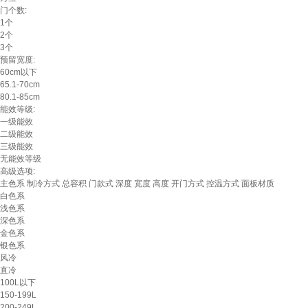
门个数:
1个
2个
3个
预留宽度:
60cm以下
65.1-70cm
80.1-85cm
能效等级:
一级能效
二级能效
三级能效
无能效等级
高级选项:
主色系
制冷方式
总容积
门款式
深度
宽度
高度
开门方式
控温方式
面板材质
白色系
浅色系
深色系
金色系
银色系
风冷
直冷
100L以下
150-199L
200-249L