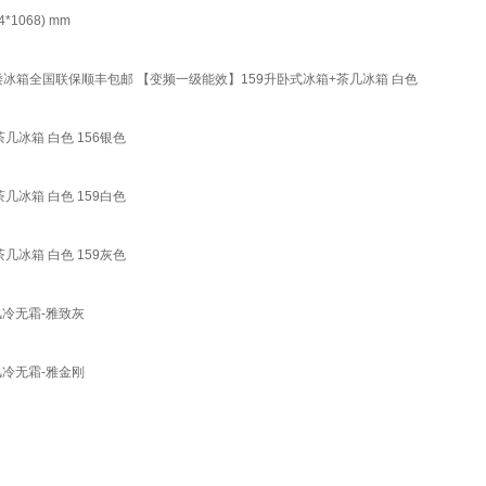
068) mm
矮冰箱全国联保顺丰包邮 【变频一级能效】159升卧式冰箱+茶几冰箱 白色
冰箱 白色 156银色
冰箱 白色 159白色
冰箱 白色 159灰色
风冷无霜-雅致灰
风冷无霜-雅金刚