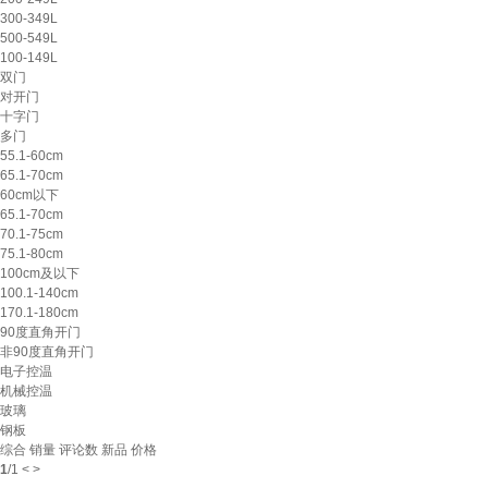
300-349L
500-549L
100-149L
双门
对开门
十字门
多门
55.1-60cm
65.1-70cm
60cm以下
65.1-70cm
70.1-75cm
75.1-80cm
100cm及以下
100.1-140cm
170.1-180cm
90度直角开门
非90度直角开门
电子控温
机械控温
玻璃
钢板
综合
销量
评论数
新品
价格
1
/
1
<
>