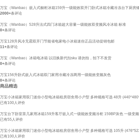
万宝（Wanbao）嵌入式橱柜冰箱159升一级能效双开门卧式冰箱冷藏冷冻台下厨房
2000+
条评论
万宝（Wanbao）528升法式四门冰箱超大容量一级能效双变频风冷冰箱 标准
0+
条评论
万宝128升风冷无霜双开门节能省电家电小冰箱迷你正品活动促销包邮
11+
条评论
万宝（Wanbao）冰箱电冰箱 以旧换新代扣sku 请勿拍，拍下不发货
0+
条评论
万宝156升卧式嵌入式冰箱双门家用冷藏冷冻两用一级能效变频灰色
0+
条评论
商品精选
万宝小冰箱家用双门迷你小型电冰箱租房宿舍用小户型 多种规格可选 48升 (440*480*4
已有
100
人评价
万宝台下卧室茶几家用冰箱159升客厅嵌入式一级能效变频冷柜 159BP灰色 一级变频
已有
55
人评价
万宝小冰箱家用双门迷你小型电冰箱租房宿舍用小户型 多种规格可选 105升 (476*522*1
已有
100
人评价