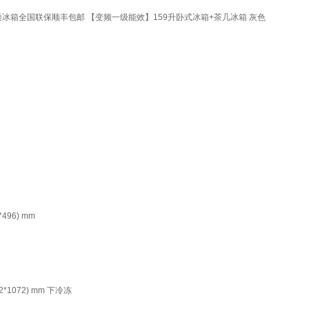
矮冰箱全国联保顺丰包邮 【变频一级能效】159升卧式冰箱+茶几冰箱 灰色
96) mm
072) mm 下冷冻