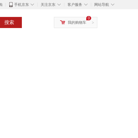
◇
◇
◇
◇
购
手机京东
关注京东
客户服务
网站导航
0
搜索
我的购物车
>