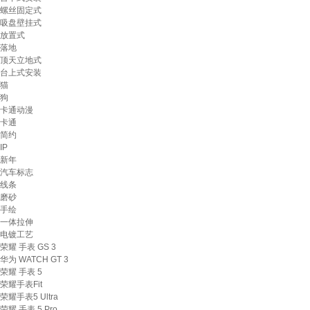
螺丝固定式
吸盘壁挂式
放置式
落地
顶天立地式
台上式安装
猫
狗
卡通动漫
卡通
简约
IP
新年
汽车标志
线条
磨砂
手绘
一体拉伸
电镀工艺
荣耀 手表 GS 3
华为 WATCH GT 3
荣耀 手表 5
荣耀手表Fit
荣耀手表5 Ultra
荣耀 手表 5 Pro