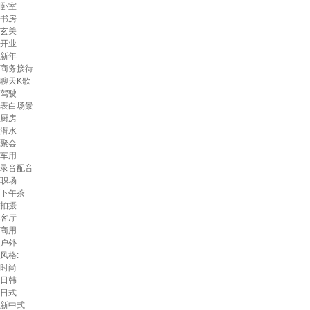
卧室
书房
玄关
开业
新年
商务接待
聊天K歌
驾驶
表白场景
厨房
潜水
聚会
车用
录音配音
职场
下午茶
拍摄
客厅
商用
户外
风格:
时尚
日韩
日式
新中式