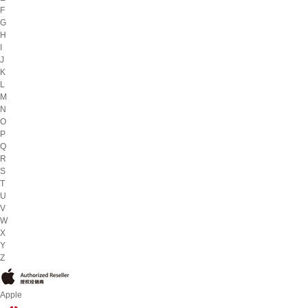
F
G
H
I
J
K
L
M
N
O
P
Q
R
S
T
U
V
W
X
Y
Z
Apple