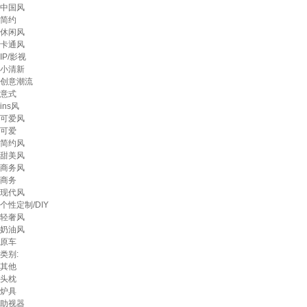
中国风
简约
休闲风
卡通风
IP/影视
小清新
创意潮流
意式
ins风
可爱风
可爱
简约风
甜美风
商务风
商务
现代风
个性定制/DIY
轻奢风
奶油风
原车
类别:
其他
头枕
炉具
助视器