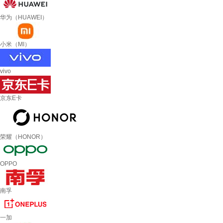
华为（HUAWEI）
小米（MI）
vivo
京东E卡
荣耀（HONOR）
OPPO
南孚
一加