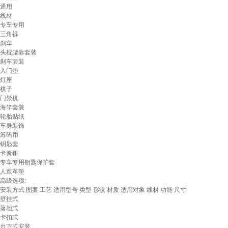
通用
线材
专车专用
三角裤
刹车
头枕腰靠套装
刹车套装
入门垫
灯座
棋子
门禁机
海竿套装
轮胎贴纸
车身装饰
筹码币
钥匙套
卡簧钳
专车专用钥匙保护套
人造革垫
高级选项:
安装方式
图案
工艺
适用型号
类型
形状
材质
适用对象
线材
功能
尺寸
壁挂式
落地式
卡扣式
台下式安装