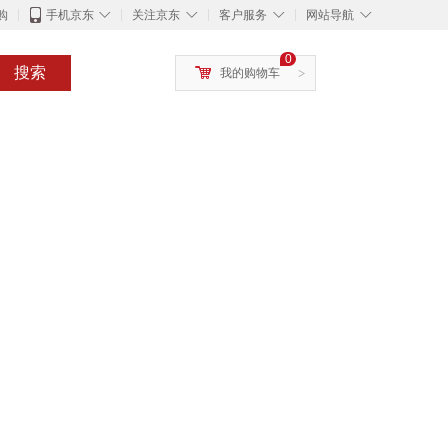
◇
◇
◇
◇
购
手机京东
关注京东
客户服务
网站导航
0
搜索
我的购物车
>