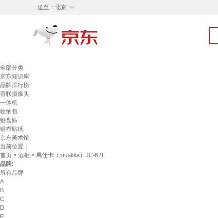
◇
送至：
北京
全部分类
京东知识库
品牌排行榜
普联摄像头
一体机
收纳包
键盘贴
键帽贴纸
京东美术馆
当前位置：
首页
>
酒柜
> 馬仕卡（muskka）JC-62E
品牌:
所有品牌
A
B
C
D
E