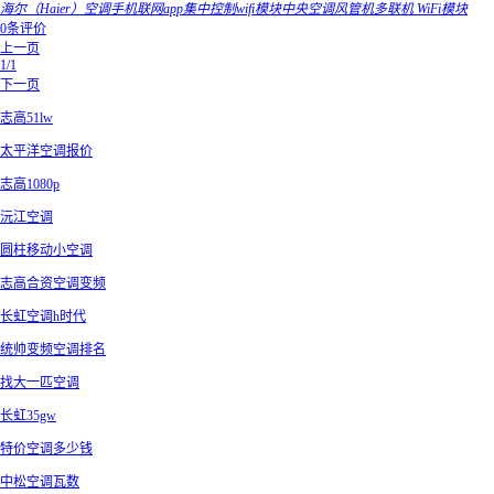
海尔（Haier）空调手机联网app集中控制wifi模块中央空调风管机多联机 WiFi模块
0条评价
上一页
1/1
下一页
志高51lw
太平洋空调报价
志高1080p
沅江空调
圆柱移动小空调
志高合资空调变频
长虹空调h时代
统帅变频空调排名
找大一匹空调
长虹35gw
特价空调多少钱
中松空调瓦数