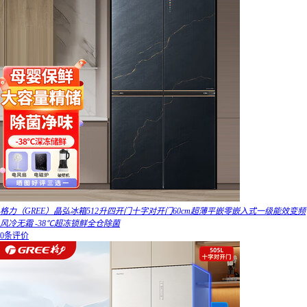
格力（GREE）晶弘冰箱512升四开门十字对开门60cm超薄平嵌零嵌入式一级能效变频
风冷无霜 -38℃超冻锁鲜全仓除菌
0条评价