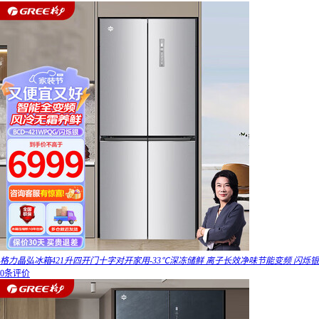
格力晶弘冰箱421升四开门十字对开家用-33℃深冻储鲜 离子长效净味节能变频 闪烁银
0条评价