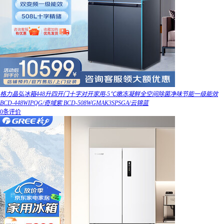
格力晶弘冰箱448升四开门十字对开家用-5℃嫩冻凝鲜全空间除菌净味节能一级能效
BCD-448WIPQG/奇域紫 BCD-508WGMAK3SPSGA/云锦蓝
0条评价