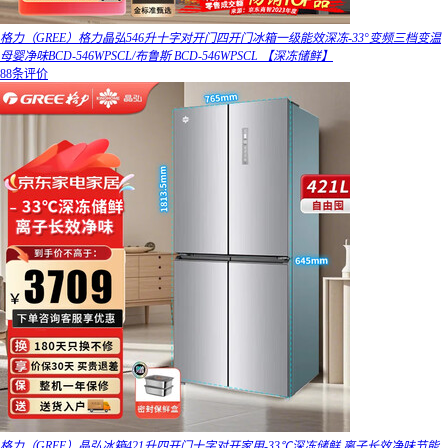
格力（GREE）格力晶弘546升十字对开门四开门冰箱一级能效深冻-33°变频三档变温
母婴净味BCD-546WPSCL/布鲁斯 BCD-546WPSCL 【深冻储鲜】
88条评价
格力（GREE）晶弘冰箱421升四开门十字对开家用-33℃深冻储鲜 离子长效净味节能