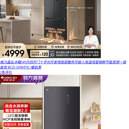
格力晶弘冰箱549升四开门十字对开家用底部散热可嵌入恒温母婴保鲜节能变频一级
能效 BCD-549WPSC/曜岩黑
2条评价