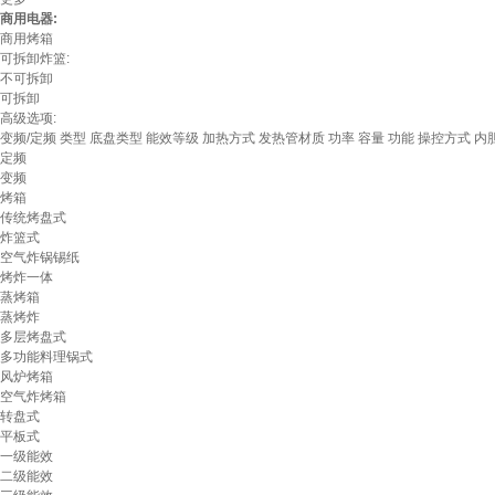
商用电器:
商用烤箱
可拆卸炸篮:
不可拆卸
可拆卸
高级选项:
变频/定频
类型
底盘类型
能效等级
加热方式
发热管材质
功率
容量
功能
操控方式
内
定频
变频
烤箱
传统烤盘式
炸篮式
空气炸锅锡纸
烤炸一体
蒸烤箱
蒸烤炸
多层烤盘式
多功能料理锅式
风炉烤箱
空气炸烤箱
转盘式
平板式
一级能效
二级能效