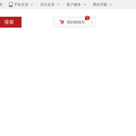
◇
◇
◇
◇
购
手机京东
关注京东
客户服务
网站导航
0
搜索
我的购物车
>