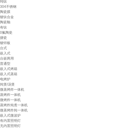
纯钛
304不锈钢
陶瓷膜
镀钛合金
陶瓷釉
有钛
0氟陶瓷
搪瓷
镀锌板
台式
嵌入式
台嵌两用
普通型
嵌入式烤箱
嵌入式蒸箱
电烤炉
炖煲/汤煲
微蒸烤炸一体机
蒸烤炸一体机
微烤炸一体机
蒸烤炸炖煮一体机
微蒸烤炸炖一体机
嵌入式微波炉
有内置照明灯
无内置照明灯