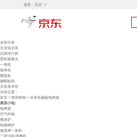
◇
送至：
北京
全部分类
京东知识库
品牌排行榜
普联摄像头
一体机
收纳包
键盘贴
键帽贴纸
京东美术馆
当前位置：
首页
>
商用烤箱
> 卓良机械版电烤箱
厨房小电:
电烤箱
空气炸锅
微波炉
电烧烤炉
微蒸烤一体机
三明治机/早餐机