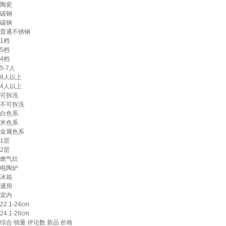
陶瓷
碳钢
碳钢
普通不锈钢
1档
5档
4档
5-7人
8人以上
4人以上
可拆洗
不可拆洗
白色系
米色系
金属色系
1层
2层
燃气灶
电陶炉
冰箱
通用
室内
22.1-24cm
24.1-26cm
综合
销量
评论数
新品
价格