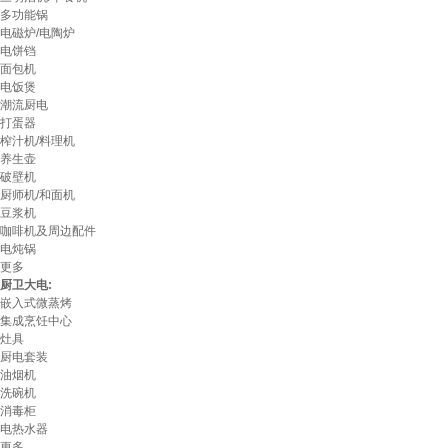
多功能锅
电磁炉/电陶炉
电饼铛
面包机
电饭煲
潮流厨电
打蛋器
榨汁机/料理机
养生壶
破壁机
厨师机/和面机
豆浆机
咖啡机及周边配件
电炖锅
更多
厨卫大电:
嵌入式微蒸烤
集成烹饪中心
灶具
厨电套装
油烟机
洗碗机
消毒柜
电热水器
更多