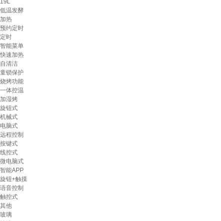
19L
低温发酵
加热
预约定时
定时
智能菜单
快速加热
自清洁
童锁保护
烧烤功能
一体控温
加湿烤
旋钮式
机械式
电脑式
远程控制
按键式
线控式
微电脑式
智能APP
旋钮+触摸
语音控制
触控式
其他
玻璃