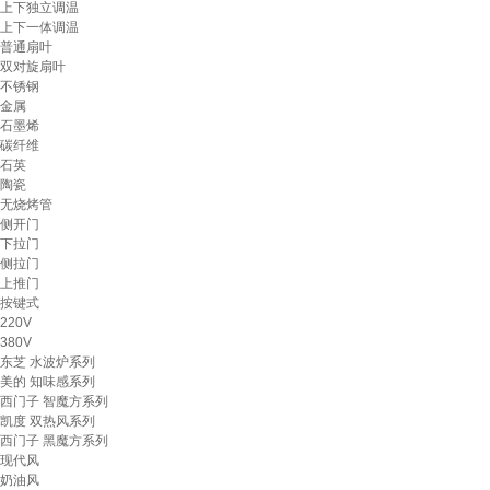
上下独立调温
上下一体调温
普通扇叶
双对旋扇叶
不锈钢
金属
石墨烯
碳纤维
石英
陶瓷
无烧烤管
侧开门
下拉门
侧拉门
上推门
按键式
220V
380V
东芝 水波炉系列
美的 知味感系列
西门子 智魔方系列
凯度 双热风系列
西门子 黑魔方系列
现代风
奶油风