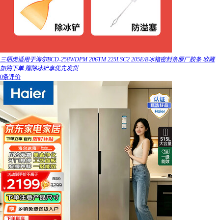
三栖虎适用于海尔BCD-258WDPM 206TM 225LSC2 205E/B冰箱密封条原厂胶条 收藏
加购下单 赠除冰铲享优先发货
0条评价