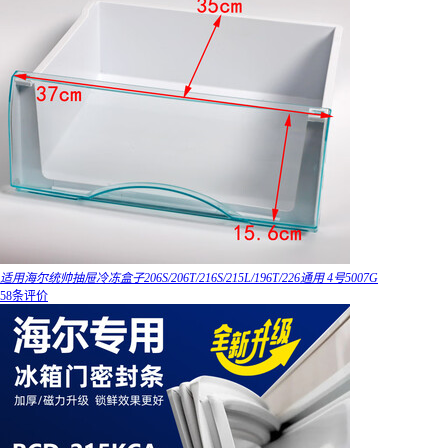
适用海尔统帅抽屉冷冻盒子206S/206T/216S/215L/196T/226通用 4号5007G
58条评价