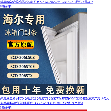
适用海尔统帅抽屉冷冻盒子206S/206T/216S/215L/196T/226通用 11号7837
67条评价
帅沃适用海尔BCD-206LSCZ 206STCE 206STX冰箱密封条门胶条密封圈原厂尺寸吸力
条通用型磁性门封条配件 BCD-206STCE上+中+下封条 灰色封条
38条评价