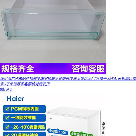
适用海尔冰箱配件抽屉冷冻室抽屉冷藏前盖冷冻水饺盘bcd-206盒子 3245L 面板高12厘
米 -下单请联系客服核对后发货
0条评价