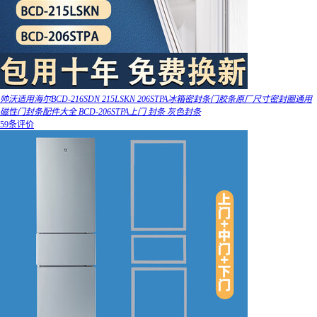
帅沃适用海尔BCD-216SDN 215LSKN 206STPA冰箱密封条门胶条原厂尺寸密封圈通用
磁性门封条配件大全 BCD-206STPA上门 封条 灰色封条
59条评价