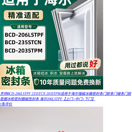
烹帅BCD-206LSTPF 235STCN 203STPM适用于海尔强磁冰箱密封条门胶条门缝条门胶
垫圈冰柜密封圈磁性封条 海尔206LSTPF【上门+中门+下门】
1条评价