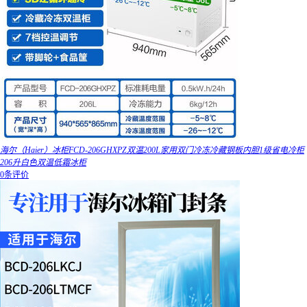
海尔（Haier）冰柜FCD-206GHXPZ双温200L家用双门冷冻冷藏钢板内胆1级省电冷柜
206升白色双温低霜冰柜
0条评价