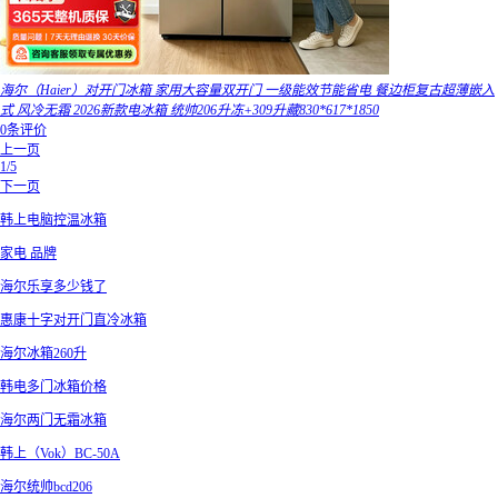
海尔（Haier）对开门冰箱 家用大容量双开门 一级能效节能省电 餐边柜复古超薄嵌入
式 风冷无霜 2026新款电冰箱 统帅206升冻+309升藏830*617*1850
0条评价
上一页
1/5
下一页
韩上电脑控温冰箱
家电 品牌
海尔乐享多少钱了
惠康十字对开门直冷冰箱
海尔冰箱260升
韩电多门冰箱价格
海尔两门无霜冰箱
韩上（Vok）BC-50A
海尔统帅bcd206