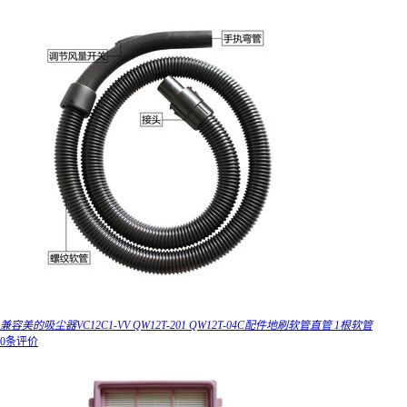
兼容美的吸尘器VC12C1-VV QW12T-201 QW12T-04C配件地刷软管直管 1根软管
0条评价