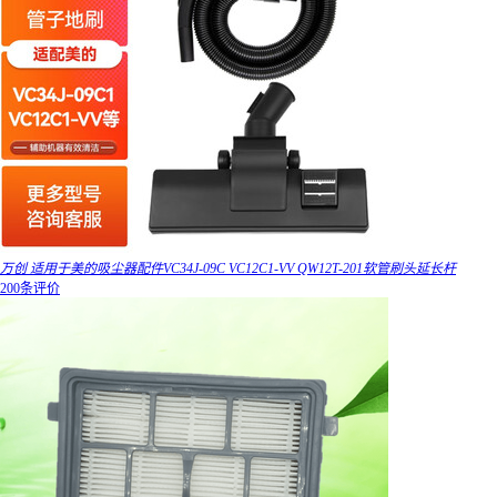
万创 适用于美的吸尘器配件VC34J-09C VC12C1-VV QW12T-201软管刷头延长杆
200条评价