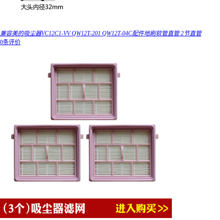
兼容美的吸尘器VC12C1-VV QW12T-201 QW12T-04C配件地刷软管直管 2节直管
0条评价