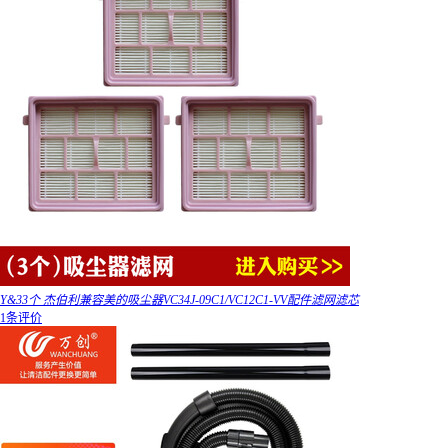
Y&33个 杰伯利兼容美的吸尘器VC34J-09C1/VC12C1-VV配件滤网滤芯
1条评价