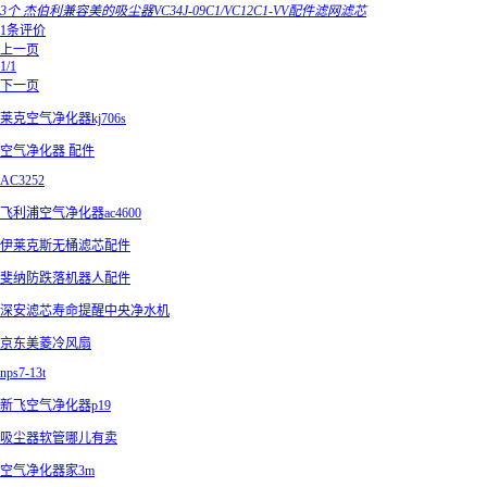
3个 杰伯利兼容美的吸尘器VC34J-09C1/VC12C1-VV配件滤网滤芯
1条评价
上一页
1/1
下一页
莱克空气净化器kj706s
空气净化器 配件
AC3252
飞利浦空气净化器ac4600
伊莱克斯无桶滤芯配件
斐纳防跌落机器人配件
深安滤芯寿命提醒中央净水机
京东美菱冷风扇
nps7-13t
新飞空气净化器p19
吸尘器软管哪儿有卖
空气净化器家3m