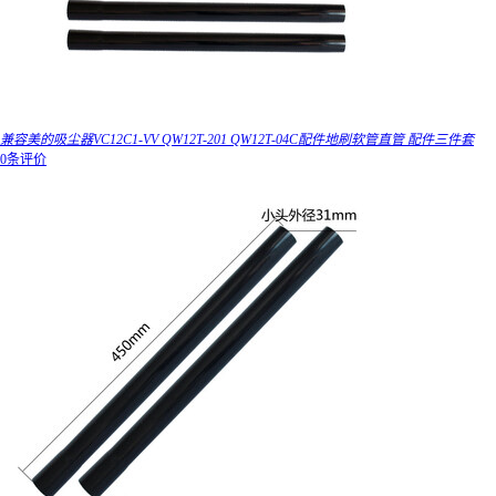
兼容美的吸尘器VC12C1-VV QW12T-201 QW12T-04C配件地刷软管直管 配件三件套
0条评价