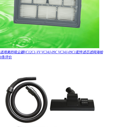
适用美的吸尘器VC12C1-VV VC34J-09C VC34J-09C1配件滤芯滤网海帕
0条评价