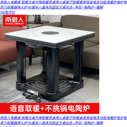
南极人电暖桌 取暖方桌升降取暖茶桌烤火桌客厅取暖桌家用省电多功能电暖炉电炉电
茶几取暖器烤火炉 80厘米八面来风固定方桌灰色+声控+电陶炉+暖脚
500条评价
南极人电暖桌 取暖方桌升降取暖茶桌烤火桌客厅取暖桌家用省电多功能电暖炉电炉电
茶几取暖器烤火炉 80厘米八面来风固定方桌白色+声控+电陶炉+暖脚