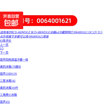
适用海尔BCD-460WDGZ BCD-486WDGE冰箱led冷藏照明灯 0064001621 DC12V 33.5
长外观差不多都可以用 0064001621原装
63条评价
上一页
1/5
下一页
容声四档调温冷暖一体
美的冰箱170报价
容声218D11N
三星冰箱542
美的冰箱319升
三角牌小冰箱
容声432