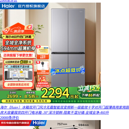
2000条评价
海尔（Haier）冰箱双开门风冷无霜智能双变频新一级能效十字对开门超薄商用家用厨
房大容量囤货四开门电冰箱 -30°深冷锁鲜-阻氧干湿分储-全域全净-460升
20000条评价