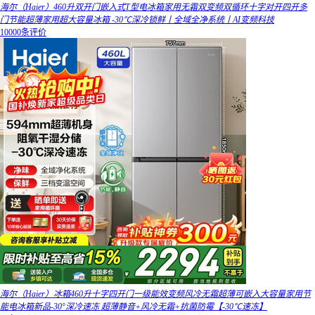
海尔（Haier）460升双开门嵌入式T型电冰箱家用无霜双变频双循环十字对开四开多
门节能超薄家用超大容量冰箱 -30℃深冷锁鲜丨全域全净系统丨AI变频科技
10000条评价
海尔（Haier）冰箱460升十字四开门一级能效变频风冷无霜超薄可嵌入大容量家用节
能电冰箱新品-30°深冷速冻 超薄静音+风冷无霜+抗菌防霉【-30℃速冻】