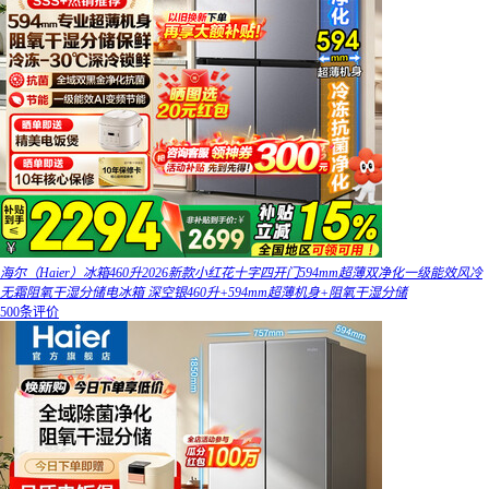
海尔（Haier）冰箱460升2026新款小红花十字四开门594mm超薄双净化一级能效风冷
无霜阻氧干湿分储电冰箱 深空银460升+594mm超薄机身+阻氧干湿分储
500条评价