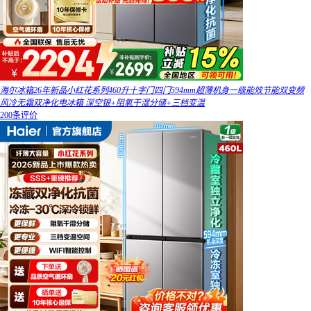
海尔冰箱26年新品小红花系列460升十字门四门594mm超薄机身一级能效节能双变频
风冷无霜双净化电冰箱 深空银+阻氧干湿分储+三档变温
200条评价