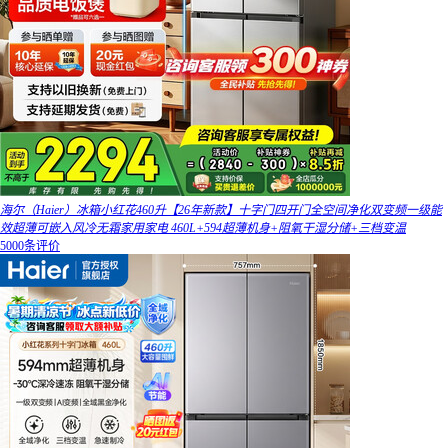
海尔（Haier）冰箱小红花460升【26年新款】十字门四开门全空间净化双变频一级能
效超薄可嵌入风冷无霜家用家电 460L+594超薄机身+阻氧干湿分储+三档变温
5000条评价