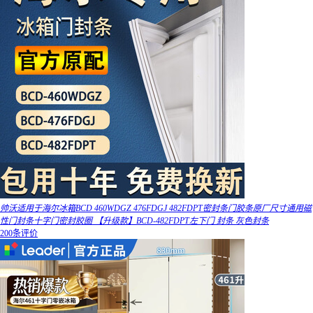
帅沃适用于海尔冰箱BCD 460WDGZ 476FDGJ 482FDPT密封条门胶条原厂尺寸通用磁
性门封条十字门密封胶圈 【升级款】BCD-482FDPT左下门 封条 灰色封条
200条评价