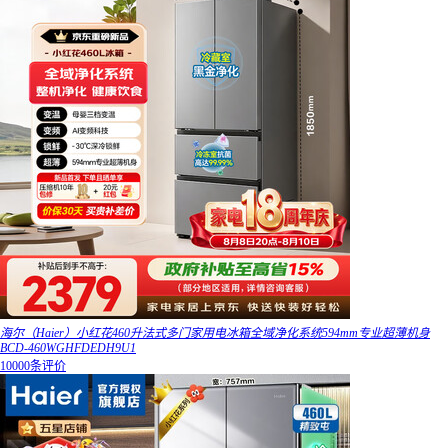
海尔（Haier）小红花460升法式多门家用电冰箱全域净化系统594mm专业超薄机身
BCD-460WGHFDEDH9U1
10000条评价