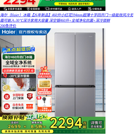
海尔（Haier）冰箱【26年新品】460升小红花594mm超薄十字四开门一级能效风冷无
霜可嵌入-30℃深冷家用大容量 深空银460升+全域净化抗菌+深冷锁鲜
200条评价