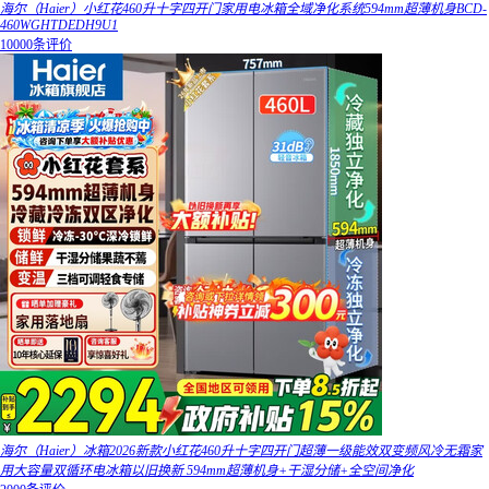
海尔（Haier）小红花460升十字四开门家用电冰箱全域净化系统594mm超薄机身BCD-
460WGHTDEDH9U1
10000条评价
海尔（Haier）冰箱2026新款小红花460升十字四开门超薄一级能效双变频风冷无霜家
用大容量双循环电冰箱以旧换新 594mm超薄机身+干湿分储+全空间净化