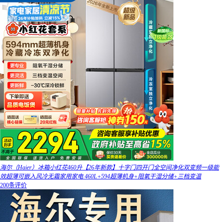
海尔（Haier）冰箱小红花460升【26年新款】十字门四开门全空间净化双变频一级能
效超薄可嵌入风冷无霜家用家电 460L+594超薄机身+阻氧干湿分储+三档变温
200条评价