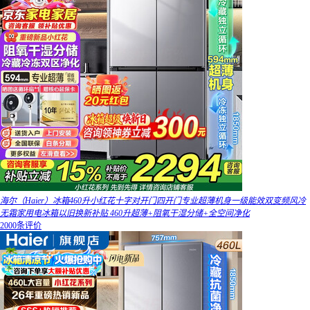
海尔（Haier）冰箱460升小红花十字对开门四开门专业超薄机身一级能效双变频风冷
无霜家用电冰箱以旧换新补贴 460升超薄+阻氧干湿分储+全空间净化
2000条评价