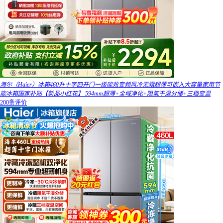
海尔（Haier）冰箱460升十字四开门一级能效变频风冷无霜超薄可嵌入大容量家用节
能冰箱国家补贴【新品小红花】 594mm超薄+全域净化+阻氧干湿分储+三档变温
200条评价