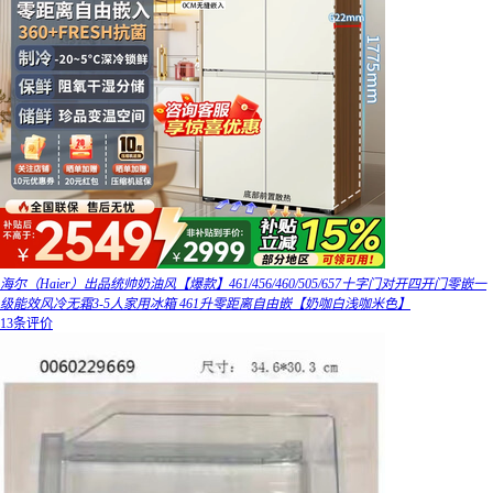
海尔（Haier）出品统帅奶油风【爆款】461/456/460/505/657十字门对开四开门零嵌一
级能效风冷无霜3-5人家用冰箱 461升零距离自由嵌【奶咖白浅咖米色】
13条评价