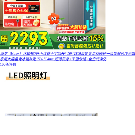
海尔（Haier）冰箱460升小红花十字四开门594超薄母婴变温双循环一级能效风冷无霜
家用大容量电冰箱补贴15% 594mm超薄机身+干湿分储+全空间净化
100条评价