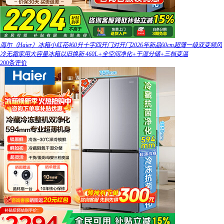
海尔（Haier）冰箱小红花460升十字四开门对开门2026年新品60cm超薄一级双变频风
冷无霜家用大容量冰箱以旧换新 460L+全空间净化+干湿分储+三档变温
200条评价