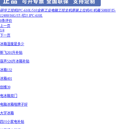
研华工控机IPC-610L/510全新工业电脑工控主机原装上位机4U机箱 508HF/I5-
12400/16G/1T-可21 IPC-610L
0条评价
上一页
1/4
下一页
冰箱湿度是多少
新飞201升补贴
容声526升冰箱补贴
冰箱132
冰箱401
创维39
电冰箱双门
电脑冰箱啥牌子好
大宇冰箱
四川小家电补贴