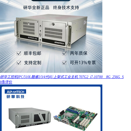
研华工控机IPC/510L酷睿2/3/4代4U上架式工业主机 707G2_i7-10700__8G_256G_S
0条评价