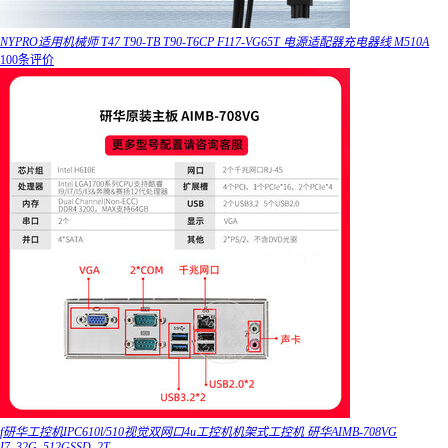
NYPRO适用机械师 T47 T90-TB T90-T6CP F117-VG65T 电源适配器充电器线 M510A
100条评价
f研华工控机IPC610l/510视觉双网口4u工控机机架式工控机 研华AIMB-708VG
I7_32G_512GSSD_2T