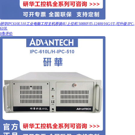
研华IPC610L510工业电脑工控主机原装4U上位机 508HF/I5-12400/16G/1T-可升级 IPC-
610L
0条评价