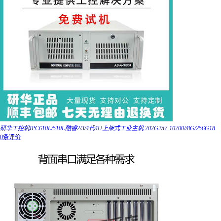
研华工控机IPC610L/510L酷睿2/3/4代4U上架式工业主机 707G2/i7-10700//8G/256G18
0条评价