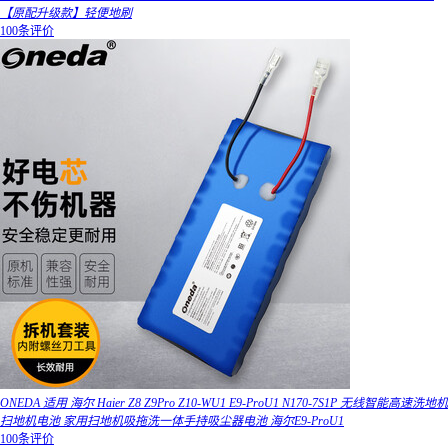
【原配升级款】轻便地刷
100条评价
ONEDA 适用 海尔 Haier Z8 Z9Pro Z10-WU1 E9-ProU1 N170-7S1P 无线智能高速洗地机
扫地机电池 家用扫地机吸拖洗一体手持吸尘器电池 海尔E9-ProU1
100条评价