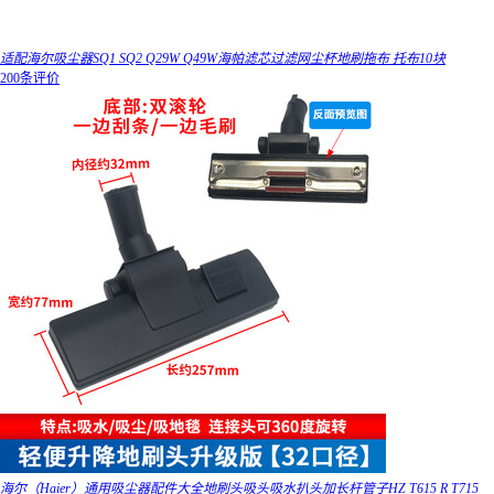
适配海尔吸尘器SQ1 SQ2 Q29W Q49W海帕滤芯过滤网尘杯地刷拖布 托布10块
200条评价
海尔（Haier）通用吸尘器配件大全地刷头吸头吸水扒头加长杆管子HZ T615 R T715